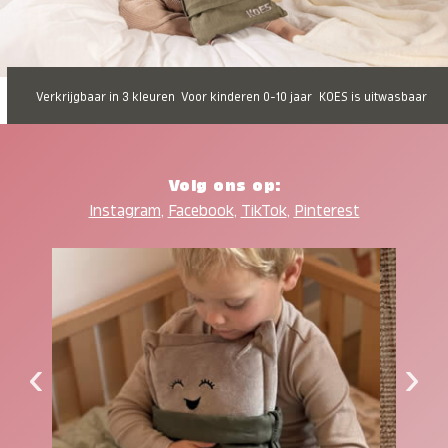
Verkrijgbaar in 3 kleuren
Voor kinderen 0-10 jaar
KOES is uitwasbaar
Volg ons op:
Instagram
,
Facebook
,
TikTok
,
Pinterest
‹
›