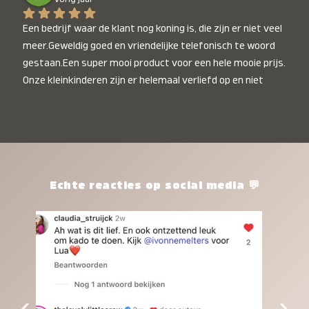
Een bedrijf waar de klant nog koning is, die zijn er niet veel 
meer.Geweldig goed en vriendelijke telefonisch te woord 
gestaan.Een super mooi product voor een hele mooie prijs. 
Onze kleinkinderen zijn er helemaal verliefd op en niet 
alleen de kleinkinderen maar iedereen die het ziet is er 
weg van. Een van onze kleinkinderen kan na 1 week al niet 
meer zonder en slaapt er heerlijk mee.Heel mooi product, 
een bedrijf die de afspraken na komt, ik ben er blij mee en 
zeg tegen mensen die nog twijfelen gewoon doen, het is 
het waard.
Echte reacties op social media 💬
‹
›