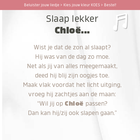
Ga
Beluister jouw liedje > Kies jouw kleur KOES > Bestel!
Open
Close
naar
Slaap lekker
hoofdinhoud
mobile
mobile
Chloë...
menu
menu
Wist je dat de zon al slaapt?
Hij was van de dag zo moe.
Net als jij van alles meegemaakt,
deed hij blij zijn oogjes toe.
Maak vlak voordat het licht uitging,
vroeg hij zachtjes aan de maan:
“Wil jij op
Chloë
passen?
Dan kan hij/zij ook slapen gaan.”