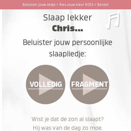
Ga
Beluister jouw liedje > Kies jouw kleur KOES > Bestel!
Open
Close
naar
Slaap lekker
hoofdinhoud
mobile
mobile
Chris...
menu
menu
Beluister jouw persoonlijke
slaapliedje:
VOLLEDIG
FRAGMENT
Wist je dat de zon al slaapt?
Hij was van de dag zo moe.