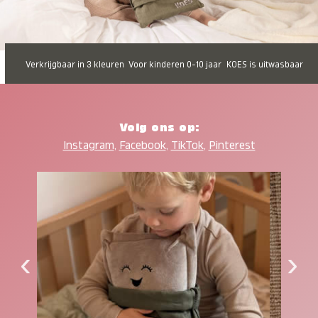
Verkrijgbaar in 3 kleuren
Voor kinderen 0-10 jaar
KOES is uitwasbaar
Volg ons op:
Instagram
,
Facebook
,
TikTok
,
Pinterest
‹
›