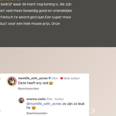
bedrijf waar de klant nog koning is, die zijn 
niet veel meer.Geweldig goed en vriendelijke 
efonisch te woord gestaan.Een super mooi 
duct voor een hele mooie prijs. Onze 
inkinderen zijn er helemaal verliefd op en 
t alleen de kleinkinderen maar iedereen die 
 ziet is er weg van. Een van onze 
inkinderen kan na 1 week al niet meer 
der en slaapt er heerlijk mee.Heel mooi 
duct, een bedrijf die de afspraken na komt, 
ben er blij mee en zeg tegen mensen die nog 
jfelen gewoon doen, het is het waard.
›