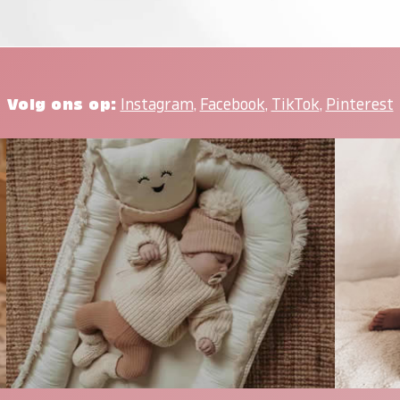
Volg ons op:
Instagram
,
Facebook
,
TikTok
,
Pinterest