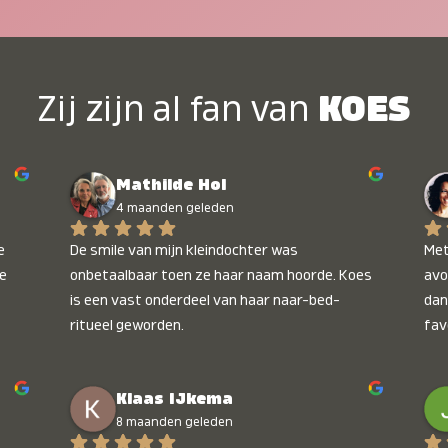
Zij zijn al fan van
KOES
Mathilde Hol
4 maanden geleden
 
De smile van mijn kleindochter was 
Met
e 
onbetaalbaar toen ze haar naam hoorde. Koes 
avo
is een vast onderdeel van haar naar-bed-
dan
ritueel geworden.
fav
wee
kop
Klaas IJkema
onb
8 maanden geleden