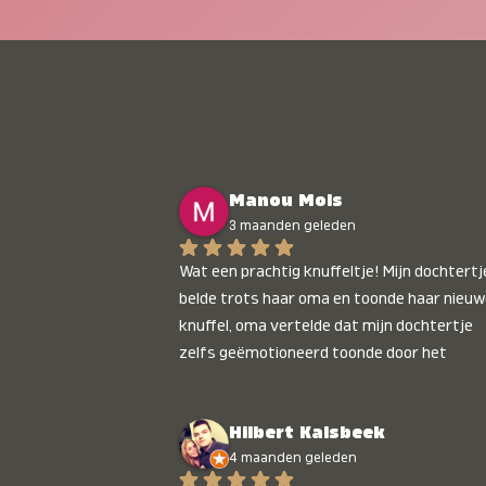
Manou Mols
3 maanden geleden
Wat een prachtig knuffeltje! Mijn dochtertje
belde trots haar oma en toonde haar nieuw
knuffel, oma vertelde dat mijn dochtertje 
zelfs geëmotioneerd toonde door het 
gepersonaliseerde liedje. Aanrader 💛
Hilbert Kalsbeek
4 maanden geleden