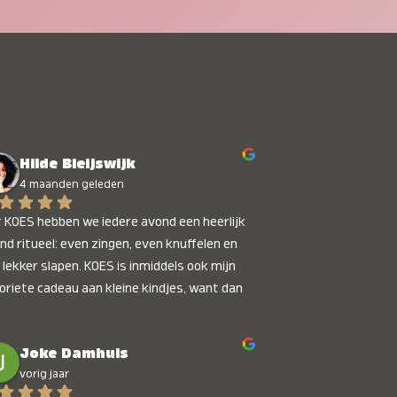
Hilde Bleijswijk
4 maanden geleden
 KOES hebben we iedere avond een heerlijk 
nd ritueel: even zingen, even knuffelen en 
 lekker slapen. KOES is inmiddels ook mijn 
oriete cadeau aan kleine kindjes, want dan 
t je dat je iets unieks geeft. Die stralende 
pies bij het horen van hun naam, die zijn 
Joke Damhuis
etaalbaar :)
vorig jaar