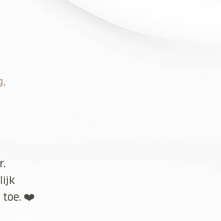
g,
r.
lijk
toe. ❤️