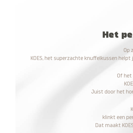
Het pe
Op 
KOES, het superzachte knuffelkussen helpt 
Of het
KOE
Juist door het ho
klinkt een pe
Dat maakt KOES n