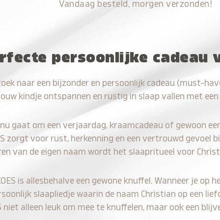
Vandaag besteld, morgen verzonden!
rfecte persoonlijke cadeau v
zoek naar een bijzonder en persoonlijk cadeau (must-have
jouw kindje ontspannen en rustig in slaap vallen met een
 nu gaat om een verjaardag, kraamcadeau of gewoon ee
S zorgt voor rust, herkenning en een vertrouwd gevoel bi
ren van de eigen naam wordt het slaapritueel voor Christ
KOES is allesbehalve een gewone knuffel. Wanneer je op he
rsoonlijk slaapliedje waarin de naam Christian op een lief
iet alleen leuk om mee te knuffelen, maar ook een blijve