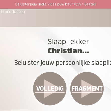
Beluister jouw liedje > Kies jouw kleur KOES > Bestel!
0 producten
Slaap lekker
Christian...
Beluister jouw persoonlijke slaapli
VOLLEDIG
FRAGMENT