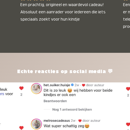
Een prachtig, origineel en waardevol cadeau! 
Een 
Absoluut een aanrader voor iedereen die iets 
er 
speciaals zoekt voor hun kindje
tel
pro
kle
nie
het
kle
zon
pro
Echte reacties op social media 💬
ik 
twi