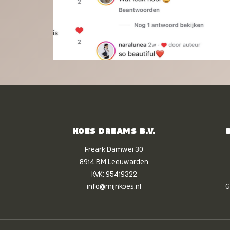
KOES DREAMS B.V.
Freark Damwei 30
8914 BM Leeuwarden
KvK: 95419322
info@mijnkoes.nl
G