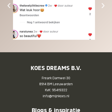
‹
›
KOES DREAMS B.V.
Freark Damwei 30
8914 BM Leeuwarden
KvK: 95419322
info@mijnkoes.nl
Blogs & inspiratie