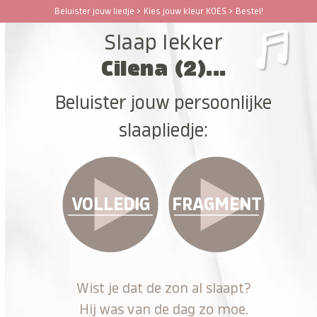
Ga
Beluister jouw liedje > Kies jouw kleur KOES > Bestel!
Open
Close
naar
Slaap lekker
hoofdinhoud
mobile
mobile
Cilena (2)...
menu
menu
Beluister jouw persoonlijke
slaapliedje:
VOLLEDIG
FRAGMENT
Wist je dat de zon al slaapt?
Hij was van de dag zo moe.