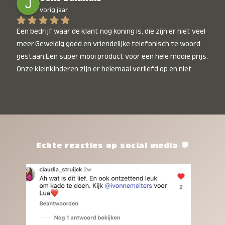
vorig jaar
Een bedrijf waar de klant nog koning is, die zijn er niet veel 
meer.Geweldig goed en vriendelijke telefonisch te woord 
gestaan.Een super mooi product voor een hele mooie prijs. 
Onze kleinkinderen zijn er helemaal verliefd op en niet 
alleen de kleinkinderen maar iedereen die het ziet is er 
weg van. Een van onze kleinkinderen kan na 1 week al niet 
meer zonder en slaapt er heerlijk mee.Heel mooi product, 
een bedrijf die de afspraken na komt, ik ben er blij mee en 
zeg tegen mensen die nog twijfelen gewoon doen, het is 
het waard.
Echte reacties op social media 💬