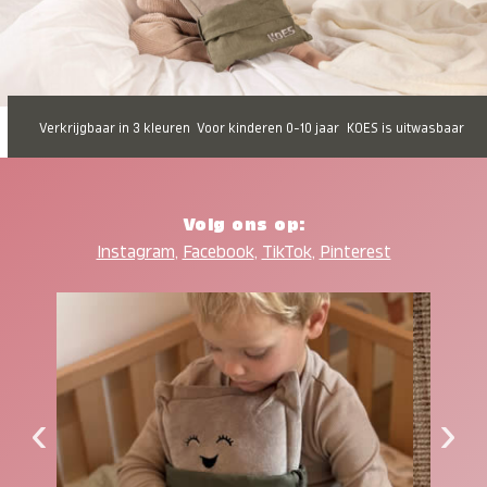
Verkrijgbaar in 3 kleuren
Voor kinderen 0-10 jaar
KOES is uitwasbaar
Volg ons op:
Instagram
,
Facebook
,
TikTok
,
Pinterest
‹
›