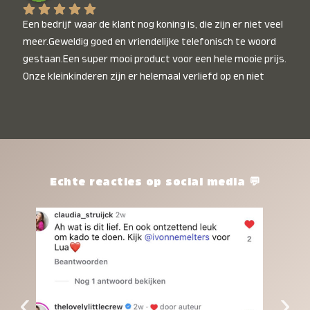
Een bedrijf waar de klant nog koning is, die zijn er niet veel 
meer.Geweldig goed en vriendelijke telefonisch te woord 
gestaan.Een super mooi product voor een hele mooie prijs. 
Onze kleinkinderen zijn er helemaal verliefd op en niet 
alleen de kleinkinderen maar iedereen die het ziet is er 
weg van. Een van onze kleinkinderen kan na 1 week al niet 
meer zonder en slaapt er heerlijk mee.Heel mooi product, 
een bedrijf die de afspraken na komt, ik ben er blij mee en 
zeg tegen mensen die nog twijfelen gewoon doen, het is 
het waard.
Echte reacties op social media 💬
‹
›