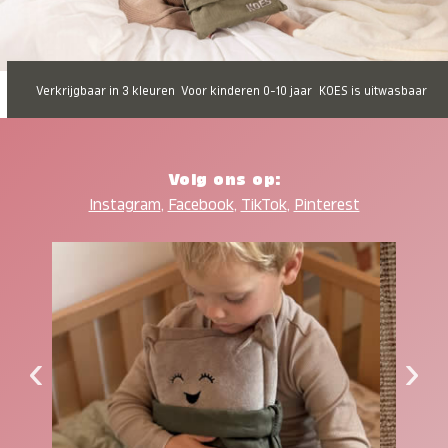
Verkrijgbaar in 3 kleuren
Voor kinderen 0-10 jaar
KOES is uitwasbaar
Volg ons op:
Instagram
,
Facebook
,
TikTok
,
Pinterest
‹
›