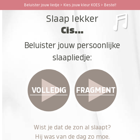
Ga
Beluister jouw liedje > Kies jouw kleur KOES > Bestel!
Open
Close
naar
Slaap lekker
hoofdinhoud
mobile
mobile
Cis...
menu
menu
Beluister jouw persoonlijke
slaapliedje:
VOLLEDIG
FRAGMENT
Wist je dat de zon al slaapt?
Hij was van de dag zo moe.