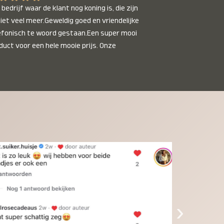
bedrijf waar de klant nog koning is, die zijn 
niet veel meer.Geweldig goed en vriendelijke 
efonisch te woord gestaan.Een super mooi 
duct voor een hele mooie prijs. Onze 
inkinderen zijn er helemaal verliefd op en 
t alleen de kleinkinderen maar iedereen die 
 ziet is er weg van. Een van onze 
inkinderen kan na 1 week al niet meer 
der en slaapt er heerlijk mee.Heel mooi 
duct, een bedrijf die de afspraken na komt, 
ben er blij mee en zeg tegen mensen die nog 
jfelen gewoon doen, het is het waard.
›