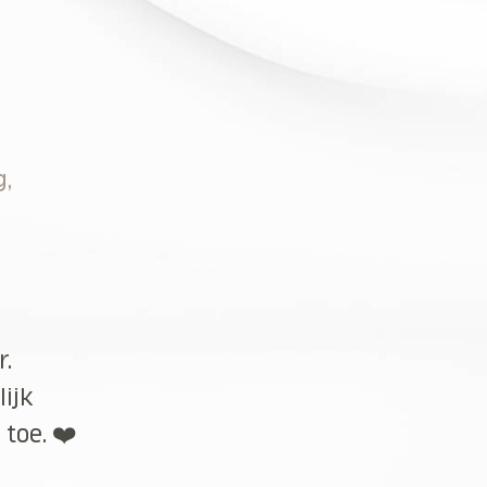
g,
r.
lijk
toe. ❤️