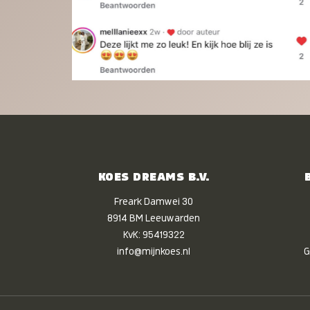
KOES DREAMS B.V.
Freark Damwei 30
8914 BM Leeuwarden
KvK: 95419322
info@mijnkoes.nl
G