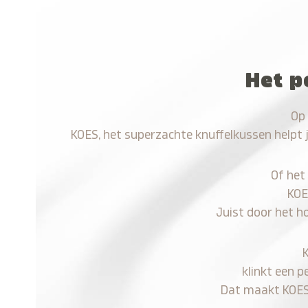
Het p
Op 
KOES, het superzachte knuffelkussen helpt 
Of het
KOE
Juist door het h
klinkt een p
Dat maakt KOES n