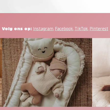
Volg ons op:
Instagram
,
Facebook
,
TikTok
,
Pinterest