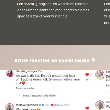
Een prachtig, origineel en waardevol cadeau! 
Een 
Absoluut een aanrader voor iedereen die iets 
er 
speciaals zoekt voor hun kindje
tel
pro
kle
nie
het
kle
zon
pro
Echte reacties op social media 💬
ik 
twi