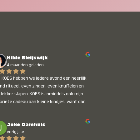
Hilde Bleijswijk
4 maanden geleden
 KOES hebben we iedere avond een heerlijk 
nd ritueel: even zingen, even knuffelen en 
 lekker slapen. KOES is inmiddels ook mijn 
oriete cadeau aan kleine kindjes, want dan 
t je dat je iets unieks geeft. Die stralende 
pies bij het horen van hun naam, die zijn 
Joke Damhuis
etaalbaar :)
vorig jaar