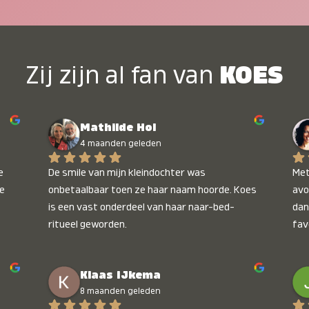
Zij zijn al fan van
KOES
Mathilde Hol
4 maanden geleden
 
De smile van mijn kleindochter was 
Met
e 
onbetaalbaar toen ze haar naam hoorde. Koes 
avo
is een vast onderdeel van haar naar-bed-
dan
ritueel geworden.
fav
wee
kop
Klaas IJkema
onb
8 maanden geleden