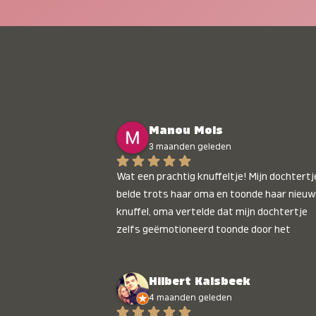
Manou Mols
3 maanden geleden
Wat een prachtig knuffeltje! Mijn dochtertje
belde trots haar oma en toonde haar nieuw
knuffel, oma vertelde dat mijn dochtertje 
zelfs geëmotioneerd toonde door het 
gepersonaliseerde liedje. Aanrader 💛
Hilbert Kalsbeek
4 maanden geleden