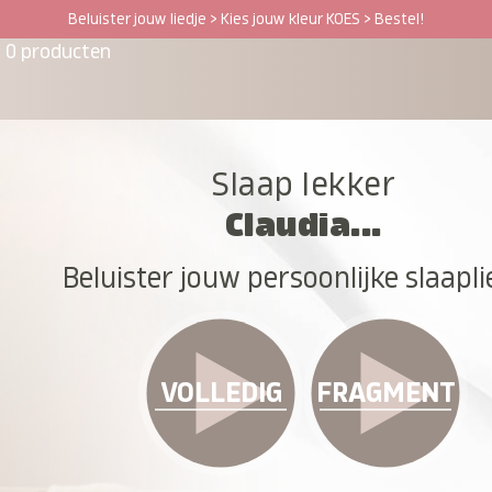
Beluister jouw liedje > Kies jouw kleur KOES > Bestel!
0 producten
Slaap lekker
Claudia...
Beluister jouw persoonlijke slaapli
VOLLEDIG
FRAGMENT