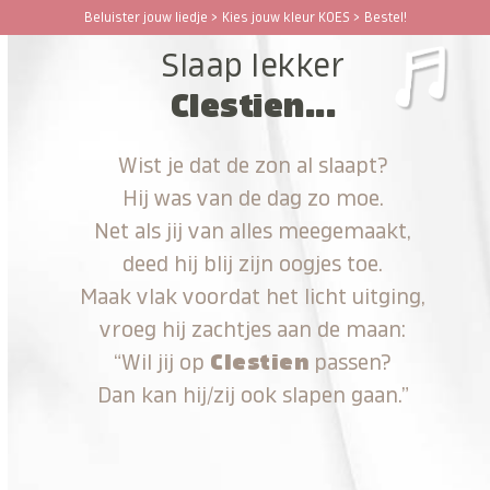
Ga
Beluister jouw liedje > Kies jouw kleur KOES > Bestel!
Open
Close
naar
Slaap lekker
hoofdinhoud
mobile
mobile
Clestien...
menu
menu
Wist je dat de zon al slaapt?
Hij was van de dag zo moe.
Net als jij van alles meegemaakt,
deed hij blij zijn oogjes toe.
Maak vlak voordat het licht uitging,
vroeg hij zachtjes aan de maan:
“Wil jij op
Clestien
passen?
Dan kan hij/zij ook slapen gaan.”