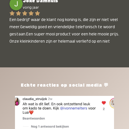
Joke Damhuis
vorig jaar
Een bedrijf waar de klant nog koning is, die zijn er niet veel 
meer.Geweldig goed en vriendelijke telefonisch te woord 
gestaan.Een super mooi product voor een hele mooie prijs. 
Onze kleinkinderen zijn er helemaal verliefd op en niet 
alleen de kleinkinderen maar iedereen die het ziet is er 
weg van. Een van onze kleinkinderen kan na 1 week al niet 
meer zonder en slaapt er heerlijk mee.Heel mooi product, 
een bedrijf die de afspraken na komt, ik ben er blij mee en 
zeg tegen mensen die nog twijfelen gewoon doen, het is 
het waard.
Echte reacties op social media 💬