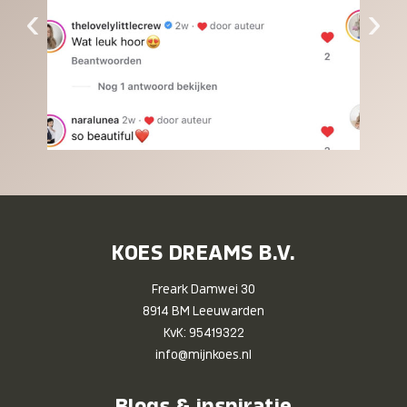
‹
›
KOES DREAMS B.V.
Freark Damwei 30
8914 BM Leeuwarden
KvK: 95419322
info@mijnkoes.nl
Blogs & inspiratie