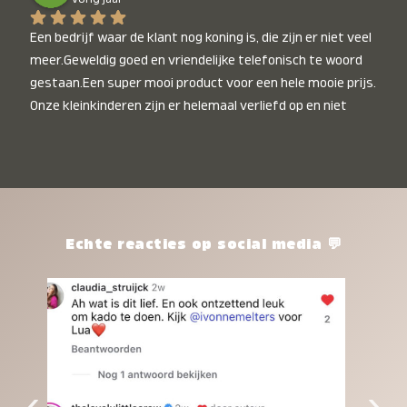
Een bedrijf waar de klant nog koning is, die zijn er niet veel 
meer.Geweldig goed en vriendelijke telefonisch te woord 
gestaan.Een super mooi product voor een hele mooie prijs. 
Onze kleinkinderen zijn er helemaal verliefd op en niet 
alleen de kleinkinderen maar iedereen die het ziet is er 
weg van. Een van onze kleinkinderen kan na 1 week al niet 
meer zonder en slaapt er heerlijk mee.Heel mooi product, 
een bedrijf die de afspraken na komt, ik ben er blij mee en 
zeg tegen mensen die nog twijfelen gewoon doen, het is 
het waard.
Echte reacties op social media 💬
‹
›