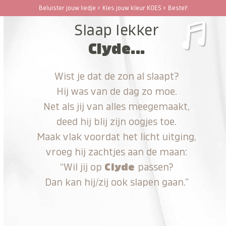
Ga
Beluister jouw liedje > Kies jouw kleur KOES > Bestel!
Open
Close
naar
Slaap lekker
hoofdinhoud
mobile
mobile
Clyde...
menu
menu
Wist je dat de zon al slaapt?
Hij was van de dag zo moe.
Net als jij van alles meegemaakt,
deed hij blij zijn oogjes toe.
Maak vlak voordat het licht uitging,
vroeg hij zachtjes aan de maan:
“Wil jij op
Clyde
passen?
Dan kan hij/zij ook slapen gaan.”