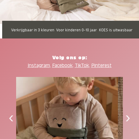
Verkrijgbaar in 3 kleuren
Voor kinderen 0-10 jaar
KOES is uitwasbaar
Volg ons op:
Instagram
,
Facebook
,
TikTok
,
Pinterest
‹
›