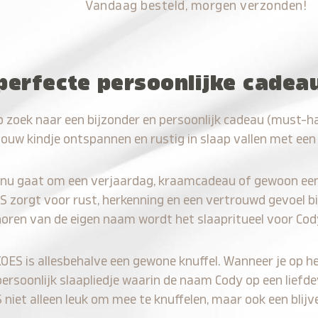
Vandaag besteld, morgen verzonden!
perfecte persoonlijke cadea
p zoek naar een bijzonder en persoonlijk cadeau (must-h
jouw kindje ontspannen en rustig in slaap vallen met een
 nu gaat om een verjaardag, kraamcadeau of gewoon ee
S zorgt voor rust, herkenning en een vertrouwd gevoel bi
horen van de eigen naam wordt het slaapritueel voor Cod
KOES is allesbehalve een gewone knuffel. Wanneer je op he
persoonlijk slaapliedje waarin de naam Cody op een liefde
iet alleen leuk om mee te knuffelen, maar ook een blijve