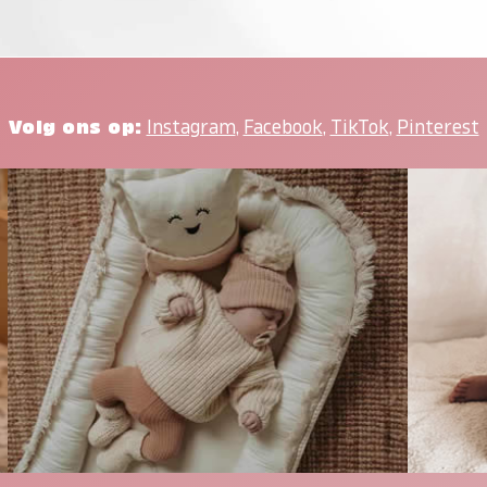
Volg ons op:
Instagram
,
Facebook
,
TikTok
,
Pinterest