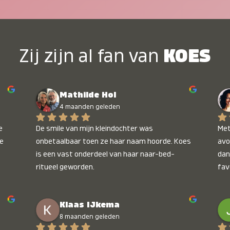
Zij zijn al fan van
KOES
Mathilde Hol
4 maanden geleden
 
De smile van mijn kleindochter was 
Met
e 
onbetaalbaar toen ze haar naam hoorde. Koes 
avo
is een vast onderdeel van haar naar-bed-
dan
ritueel geworden.
fav
wee
kop
Klaas IJkema
onb
8 maanden geleden