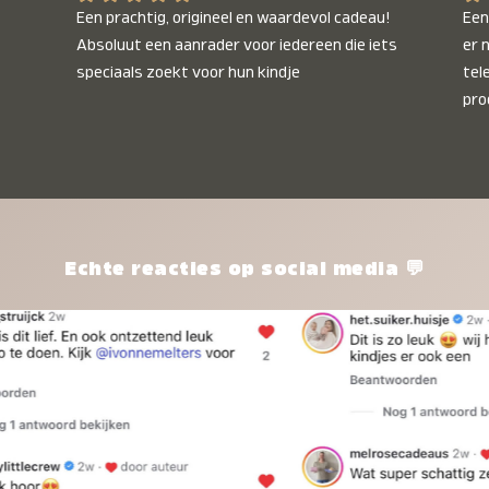
Een prachtig, origineel en waardevol cadeau! 
Een 
Absoluut een aanrader voor iedereen die iets 
er 
speciaals zoekt voor hun kindje
tel
pro
kle
nie
het
kle
zon
pro
Echte reacties op social media 💬
ik 
twi