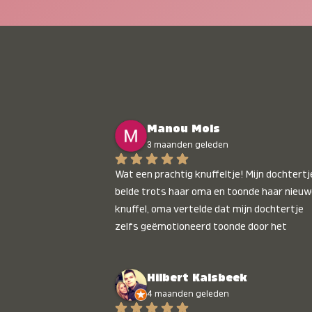
Manou Mols
3 maanden geleden
Wat een prachtig knuffeltje! Mijn dochtertje
belde trots haar oma en toonde haar nieuw
knuffel, oma vertelde dat mijn dochtertje 
zelfs geëmotioneerd toonde door het 
gepersonaliseerde liedje. Aanrader 💛
Hilbert Kalsbeek
4 maanden geleden