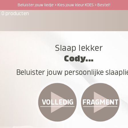
Beluister jouw liedje > Kies jouw kleur KOES > Bestel!
0 producten
Slaap lekker
Cody...
Beluister jouw persoonlijke slaapli
VOLLEDIG
FRAGMENT