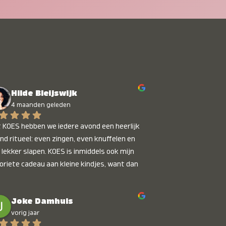
Hilde Bleijswijk
4 maanden geleden
 KOES hebben we iedere avond een heerlijk 
nd ritueel: even zingen, even knuffelen en 
 lekker slapen. KOES is inmiddels ook mijn 
oriete cadeau aan kleine kindjes, want dan 
t je dat je iets unieks geeft. Die stralende 
pies bij het horen van hun naam, die zijn 
Joke Damhuis
etaalbaar :)
vorig jaar