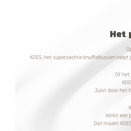
Het 
O
KOES, het superzachte knuffelkussen helpt 
Of het
KOE
Juist door het 
klinkt een 
Dat maakt KOES n