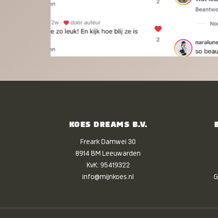
KOES DREAMS B.V.
Freark Damwei 30
8914 BM Leeuwarden
KvK: 95419322
info@mijnkoes.nl
G