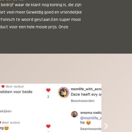
bedrijf waar de klant nog koning is, die zijn 
niet veel meer.Geweldig goed en vriendelijke 
efonisch te woord gestaan.Een super mooi 
duct voor een hele mooie prijs. Onze 
inkinderen zijn er helemaal verliefd op en 
t alleen de kleinkinderen maar iedereen die 
 ziet is er weg van. Een van onze 
inkinderen kan na 1 week al niet meer 
der en slaapt er heerlijk mee.Heel mooi 
duct, een bedrijf die de afspraken na komt, 
ben er blij mee en zeg tegen mensen die nog 
jfelen gewoon doen, het is het waard.
›