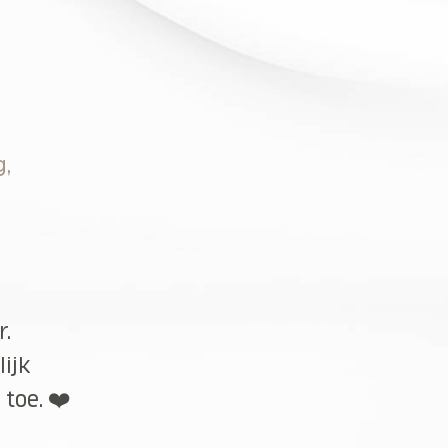
g,
r.
lijk
toe. ❤️