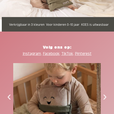
Verkrijgbaar in 3 kleuren
Voor kinderen 0-10 jaar
KOES is uitwasbaar
Volg ons op:
Instagram
,
Facebook
,
TikTok
,
Pinterest
‹
›