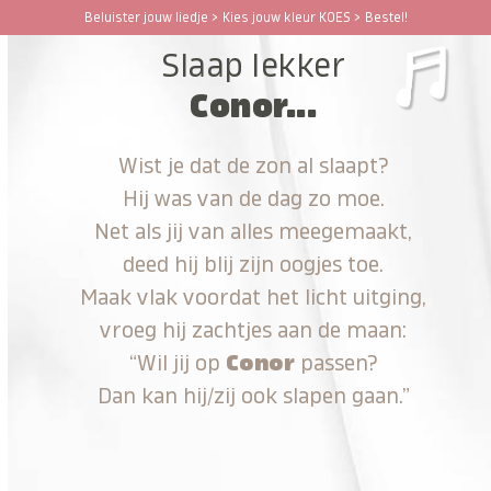
Ga
Beluister jouw liedje > Kies jouw kleur KOES > Bestel!
Open
Close
naar
Slaap lekker
hoofdinhoud
mobile
mobile
Conor...
menu
menu
Wist je dat de zon al slaapt?
Hij was van de dag zo moe.
Net als jij van alles meegemaakt,
deed hij blij zijn oogjes toe.
Maak vlak voordat het licht uitging,
vroeg hij zachtjes aan de maan:
“Wil jij op
Conor
passen?
Dan kan hij/zij ook slapen gaan.”