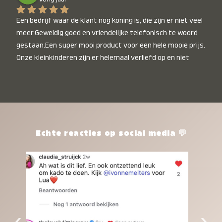
Een bedrijf waar de klant nog koning is, die zijn er niet veel 
meer.Geweldig goed en vriendelijke telefonisch te woord 
gestaan.Een super mooi product voor een hele mooie prijs. 
Onze kleinkinderen zijn er helemaal verliefd op en niet 
alleen de kleinkinderen maar iedereen die het ziet is er 
weg van. Een van onze kleinkinderen kan na 1 week al niet 
meer zonder en slaapt er heerlijk mee.Heel mooi product, 
een bedrijf die de afspraken na komt, ik ben er blij mee en 
zeg tegen mensen die nog twijfelen gewoon doen, het is 
het waard.
Echte reacties op social media 💬
‹
›