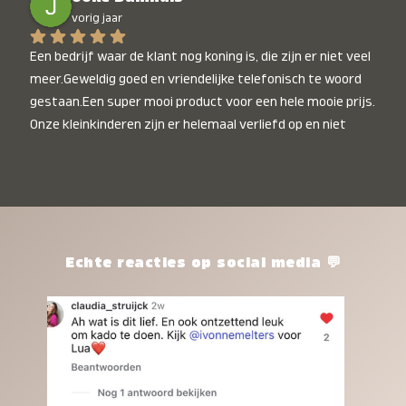
vorig jaar
Een bedrijf waar de klant nog koning is, die zijn er niet veel 
meer.Geweldig goed en vriendelijke telefonisch te woord 
gestaan.Een super mooi product voor een hele mooie prijs. 
Onze kleinkinderen zijn er helemaal verliefd op en niet 
alleen de kleinkinderen maar iedereen die het ziet is er 
weg van. Een van onze kleinkinderen kan na 1 week al niet 
meer zonder en slaapt er heerlijk mee.Heel mooi product, 
een bedrijf die de afspraken na komt, ik ben er blij mee en 
zeg tegen mensen die nog twijfelen gewoon doen, het is 
het waard.
Echte reacties op social media 💬