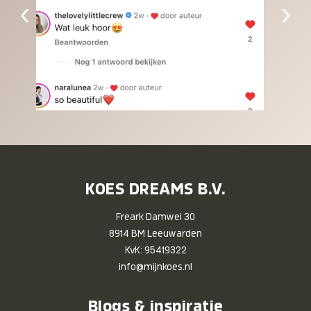
‹
›
KOES DREAMS B.V.
Freark Damwei 30
8914 BM Leeuwarden
KvK: 95419322
info@mijnkoes.nl
Blogs & inspiratie