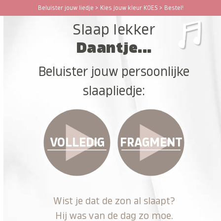
Ga
Beluister jouw liedje > Kies jouw kleur KOES > Bestel!
Open
Close
naar
Slaap lekker
hoofdinhoud
mobile
mobile
Daantje...
menu
menu
Beluister jouw persoonlijke
slaapliedje:
VOLLEDIG
FRAGMENT
Wist je dat de zon al slaapt?
Hij was van de dag zo moe.