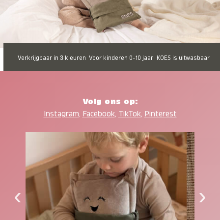
Verkrijgbaar in 3 kleuren
Voor kinderen 0-10 jaar
KOES is uitwasbaar
Volg ons op:
Instagram
,
Facebook
,
TikTok
,
Pinterest
‹
›