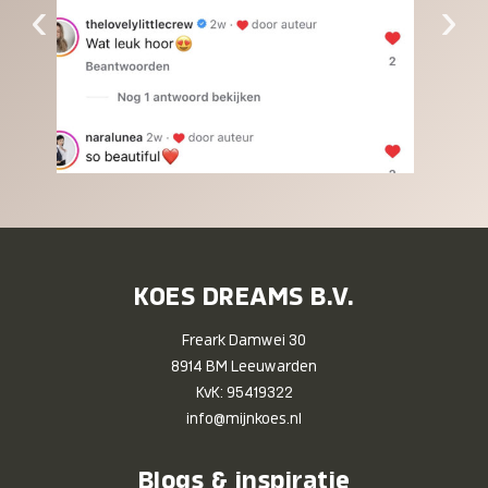
‹
›
KOES DREAMS B.V.
Freark Damwei 30
8914 BM Leeuwarden
KvK: 95419322
info@mijnkoes.nl
Blogs & inspiratie