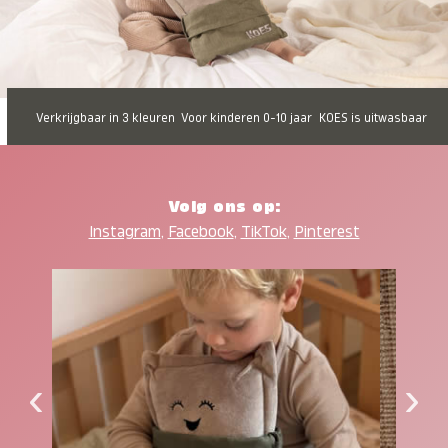
Verkrijgbaar in 3 kleuren
Voor kinderen 0-10 jaar
KOES is uitwasbaar
Volg ons op:
Instagram
,
Facebook
,
TikTok
,
Pinterest
‹
›