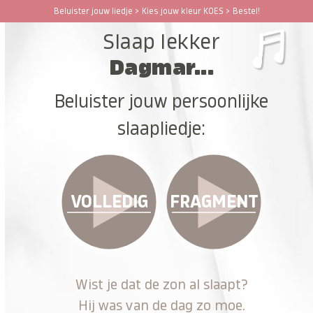
Ga
Beluister jouw liedje > Kies jouw kleur KOES > Bestel!
Open
Close
naar
Slaap lekker
hoofdinhoud
mobile
mobile
Dagmar...
menu
menu
Beluister jouw persoonlijke
slaapliedje:
VOLLEDIG
FRAGMENT
Wist je dat de zon al slaapt?
Hij was van de dag zo moe.