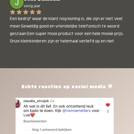
vorig jaar
Een bedrijf waar de klant nog koning is, die zijn er niet veel 
meer.Geweldig goed en vriendelijke telefonisch te woord 
gestaan.Een super mooi product voor een hele mooie prijs. 
Onze kleinkinderen zijn er helemaal verliefd op en niet 
alleen de kleinkinderen maar iedereen die het ziet is er 
weg van. Een van onze kleinkinderen kan na 1 week al niet 
meer zonder en slaapt er heerlijk mee.Heel mooi product, 
een bedrijf die de afspraken na komt, ik ben er blij mee en 
zeg tegen mensen die nog twijfelen gewoon doen, het is 
het waard.
Echte reacties op social media 💬