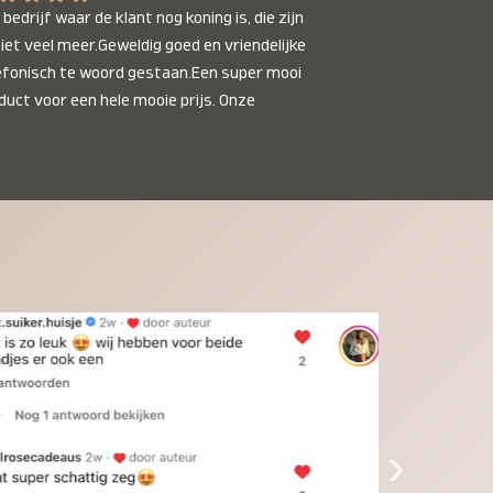
bedrijf waar de klant nog koning is, die zijn 
niet veel meer.Geweldig goed en vriendelijke 
efonisch te woord gestaan.Een super mooi 
duct voor een hele mooie prijs. Onze 
inkinderen zijn er helemaal verliefd op en 
t alleen de kleinkinderen maar iedereen die 
 ziet is er weg van. Een van onze 
inkinderen kan na 1 week al niet meer 
der en slaapt er heerlijk mee.Heel mooi 
duct, een bedrijf die de afspraken na komt, 
ben er blij mee en zeg tegen mensen die nog 
jfelen gewoon doen, het is het waard.
›