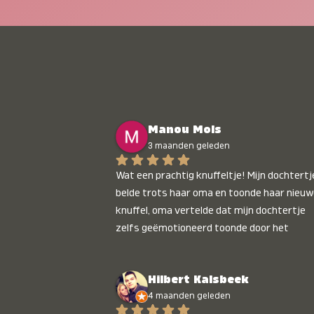
Manou Mols
3 maanden geleden
Wat een prachtig knuffeltje! Mijn dochtertje
belde trots haar oma en toonde haar nieuw
knuffel, oma vertelde dat mijn dochtertje 
zelfs geëmotioneerd toonde door het 
gepersonaliseerde liedje. Aanrader 💛
Hilbert Kalsbeek
4 maanden geleden