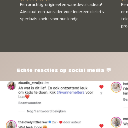
Een prachtig, origineel en waardevol cadeau! 
Een 
Absoluut een aanrader voor iedereen die iets 
er 
speciaals zoekt voor hun kindje
tel
pro
kle
nie
het
kle
zon
pro
Echte reacties op social media 💬
ik 
twi