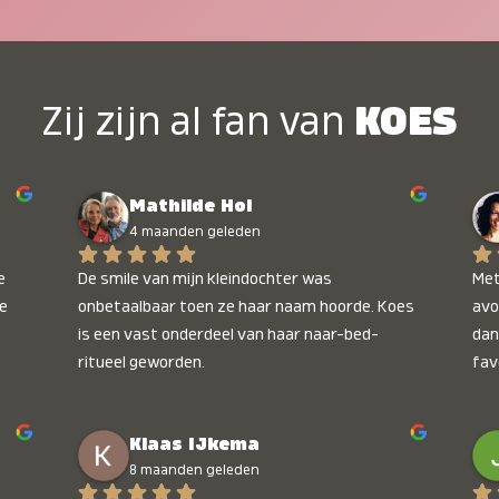
Zij zijn al fan van
KOES
Mathilde Hol
4 maanden geleden
 
De smile van mijn kleindochter was 
Met
e 
onbetaalbaar toen ze haar naam hoorde. Koes 
avo
is een vast onderdeel van haar naar-bed-
dan
ritueel geworden.
fav
wee
kop
Klaas IJkema
onb
8 maanden geleden