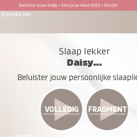
Beluister jouw liedje > Kies jouw kleur KOES > Bestel!
0 producten
Slaap lekker
Daisy...
Beluister jouw persoonlijke slaapli
VOLLEDIG
FRAGMENT