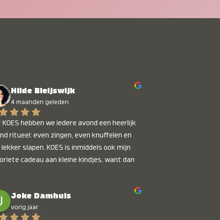
Hilde Bleijswijk
4 maanden geleden
 KOES hebben we iedere avond een heerlijk 
nd ritueel: even zingen, even knuffelen en 
 lekker slapen. KOES is inmiddels ook mijn 
oriete cadeau aan kleine kindjes, want dan 
t je dat je iets unieks geeft. Die stralende 
pies bij het horen van hun naam, die zijn 
Joke Damhuis
etaalbaar :)
vorig jaar