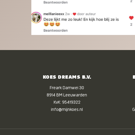
KOES DREAMS B.V.
Freark Damwei 30
8914 BM Leeuwarden
KvK: 95419322
info@mijnkoes.nl
G