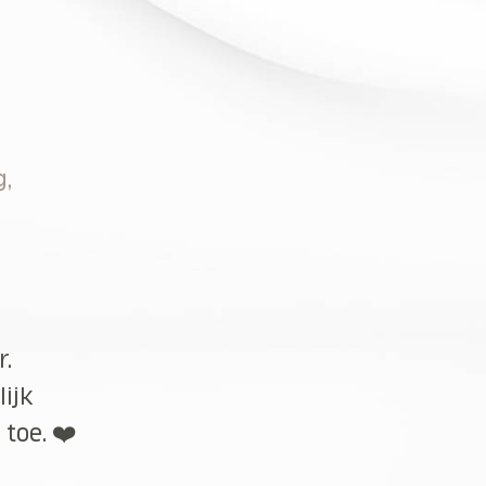
g,
r.
lijk
toe. ❤️