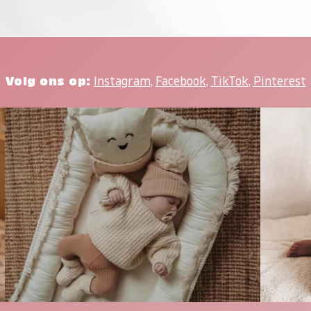
Volg ons op:
Instagram
,
Facebook
,
TikTok
,
Pinterest