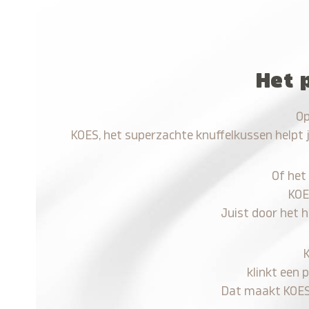
Het 
Op
KOES, het superzachte knuffelkussen helpt 
Of het
KOE
Juist door het 
klinkt een 
Dat maakt KOES n