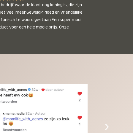
bedrijf waar de klant nog koning is, die zijn 
niet veel meer.Geweldig goed en vriendelijke 
efonisch te woord gestaan.Een super mooi 
duct voor een hele mooie prijs. Onze 
inkinderen zijn er helemaal verliefd op en 
t alleen de kleinkinderen maar iedereen die 
 ziet is er weg van. Een van onze 
inkinderen kan na 1 week al niet meer 
der en slaapt er heerlijk mee.Heel mooi 
duct, een bedrijf die de afspraken na komt, 
ben er blij mee en zeg tegen mensen die nog 
jfelen gewoon doen, het is het waard.
›