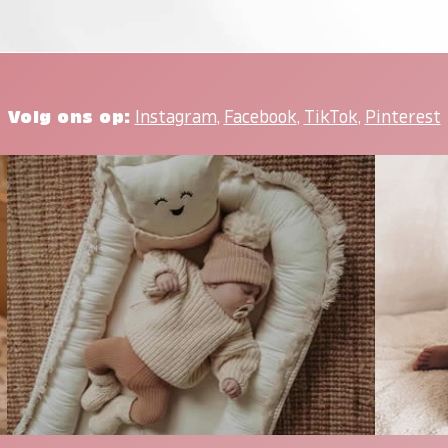
Volg ons op:
Instagram
,
Facebook
,
TikTok
,
Pinterest