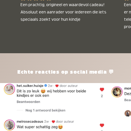
Een prachtig, origineel en waardevol cadeau! 
Een 
Absoluut een aanrader voor iedereen die iets 
er 
speciaals zoekt voor hun kindje
tel
pro
kle
nie
het
kle
zon
pro
Echte reacties op social media 💬
ik 
twi