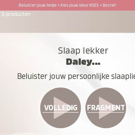
Beluister jouw liedje > Kies jouw kleur KOES > Bestel!
0 producten
Slaap lekker
Daley...
Beluister jouw persoonlijke slaapli
VOLLEDIG
FRAGMENT