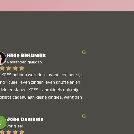
Hilde Bleijswijk
4 maanden geleden
 KOES hebben we iedere avond een heerlijk 
nd ritueel: even zingen, even knuffelen en 
 lekker slapen. KOES is inmiddels ook mijn 
oriete cadeau aan kleine kindjes, want dan 
t je dat je iets unieks geeft. Die stralende 
pies bij het horen van hun naam, die zijn 
Joke Damhuis
etaalbaar :)
vorig jaar