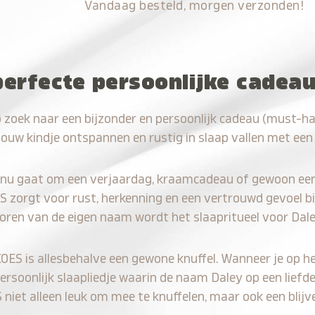
Vandaag besteld, morgen verzonden!
perfecte persoonlijke cadea
 zoek naar een bijzonder en persoonlijk cadeau (must-h
jouw kindje ontspannen en rustig in slaap vallen met een
 nu gaat om een verjaardag, kraamcadeau of gewoon ee
S zorgt voor rust, herkenning en een vertrouwd gevoel bi
horen van de eigen naam wordt het slaapritueel voor Dale
KOES is allesbehalve een gewone knuffel. Wanneer je op he
persoonlijk slaapliedje waarin de naam Daley op een liefde
iet alleen leuk om mee te knuffelen, maar ook een blijve