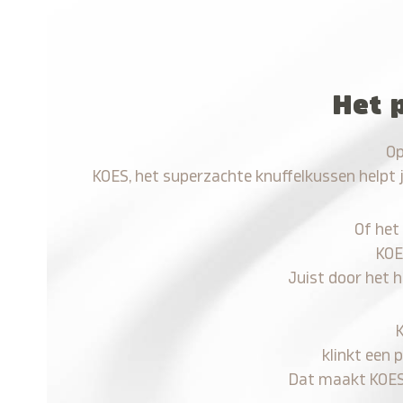
Het 
Op
KOES, het superzachte knuffelkussen helpt 
Of het
KOE
Juist door het 
klinkt een 
Dat maakt KOES n