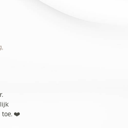
g,
r.
lijk
toe. ❤️