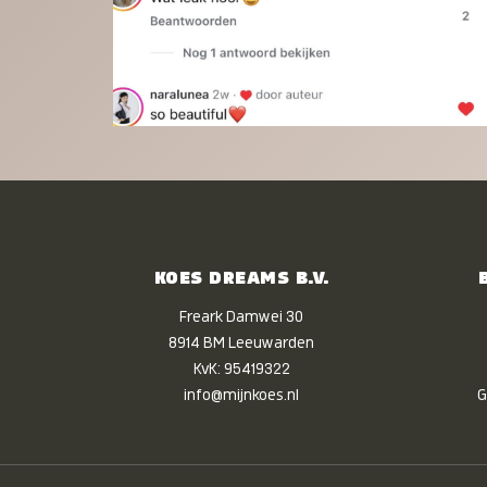
KOES DREAMS B.V.
Freark Damwei 30
8914 BM Leeuwarden
KvK: 95419322
info@mijnkoes.nl
G