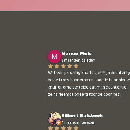
Manou Mols
3 maanden geleden
Wat een prachtig knuffeltje! Mijn dochtertje
belde trots haar oma en toonde haar nieuw
knuffel, oma vertelde dat mijn dochtertje 
zelfs geëmotioneerd toonde door het 
gepersonaliseerde liedje. Aanrader 💛
Hilbert Kalsbeek
4 maanden geleden