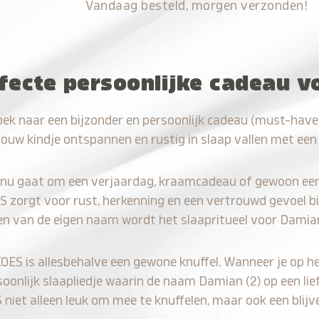
Vandaag besteld, morgen verzonden!
fecte persoonlijke cadeau v
oek naar een bijzonder en persoonlijk cadeau (must-have
jouw kindje ontspannen en rustig in slaap vallen met een
 nu gaat om een verjaardag, kraamcadeau of gewoon ee
S zorgt voor rust, herkenning en een vertrouwd gevoel bi
en van de eigen naam wordt het slaapritueel voor Damian
KOES is allesbehalve een gewone knuffel. Wanneer je op he
soonlijk slaapliedje waarin de naam Damian (2) op een lie
iet alleen leuk om mee te knuffelen, maar ook een blijve