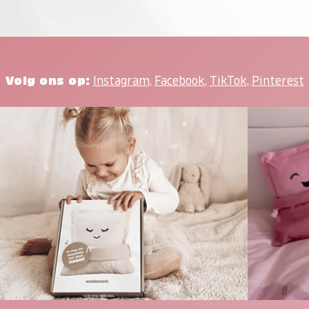
Volg ons op:
Instagram
,
Facebook
,
TikTok
,
Pinterest