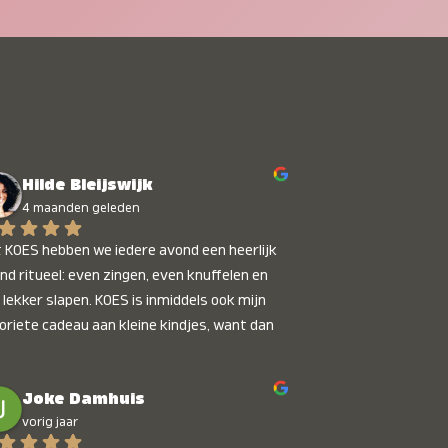
Hilde Bleijswijk
4 maanden geleden
 KOES hebben we iedere avond een heerlijk 
nd ritueel: even zingen, even knuffelen en 
 lekker slapen. KOES is inmiddels ook mijn 
oriete cadeau aan kleine kindjes, want dan 
t je dat je iets unieks geeft. Die stralende 
pies bij het horen van hun naam, die zijn 
Joke Damhuis
etaalbaar :)
vorig jaar