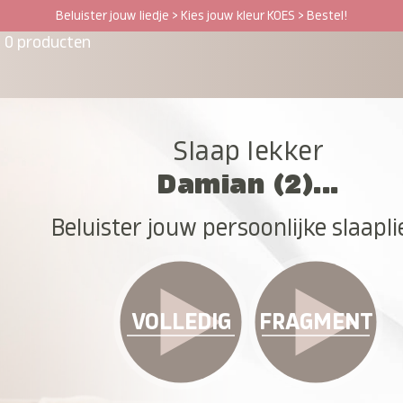
Beluister jouw liedje > Kies jouw kleur KOES > Bestel!
0 producten
Slaap lekker
Damian (2)...
Beluister jouw persoonlijke slaapli
VOLLEDIG
FRAGMENT