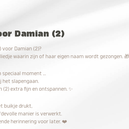
oor Damian (2)
) voor Damian (2)?
 liedje waarin zijn of haar eigen naam wordt gezongen.

n speciaal moment …
j het slapengaan.
 (2) extra fijn en ontspannen.
✨
t buikje drukt,
fdevolle manier is verwerkt.
nde herinnering voor later.
❤️