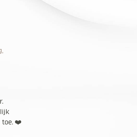
g,
r.
lijk
toe. ❤️