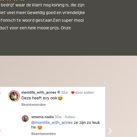
bedrijf waar de klant nog koning is, die zijn 
niet veel meer.Geweldig goed en vriendelijke 
efonisch te woord gestaan.Een super mooi 
duct voor een hele mooie prijs. Onze 
inkinderen zijn er helemaal verliefd op en 
t alleen de kleinkinderen maar iedereen die 
 ziet is er weg van. Een van onze 
inkinderen kan na 1 week al niet meer 
der en slaapt er heerlijk mee.Heel mooi 
duct, een bedrijf die de afspraken na komt, 
ben er blij mee en zeg tegen mensen die nog 
jfelen gewoon doen, het is het waard.
›