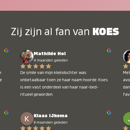
Zij zijn al fan van
KOES
Mathilde Hol
4 maanden geleden
 
De smile van mijn kleindochter was 
Met
e 
onbetaalbaar toen ze haar naam hoorde. Koes 
avo
is een vast onderdeel van haar naar-bed-
dan
ritueel geworden.
fav
wee
kop
Klaas IJkema
onb
8 maanden geleden