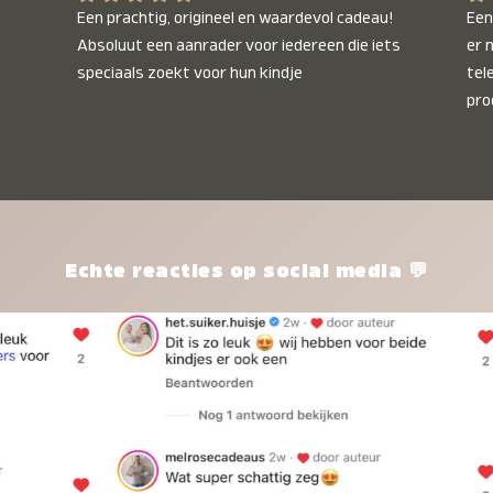
Een prachtig, origineel en waardevol cadeau! 
Een 
Absoluut een aanrader voor iedereen die iets 
er 
speciaals zoekt voor hun kindje
tel
pro
kle
nie
het
kle
zon
pro
Echte reacties op social media 💬
ik 
twi