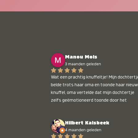
Manou Mols
3 maanden geleden
Wat een prachtig knuffeltje! Mijn dochtertje
belde trots haar oma en toonde haar nieuw
knuffel, oma vertelde dat mijn dochtertje 
zelfs geëmotioneerd toonde door het 
gepersonaliseerde liedje. Aanrader 💛
Hilbert Kalsbeek
4 maanden geleden