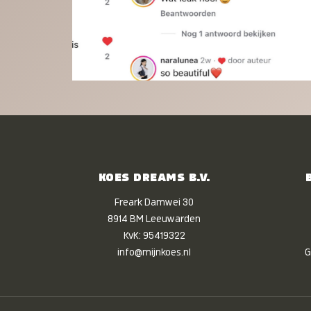
KOES DREAMS B.V.
Freark Damwei 30
8914 BM Leeuwarden
KvK: 95419322
info@mijnkoes.nl
G