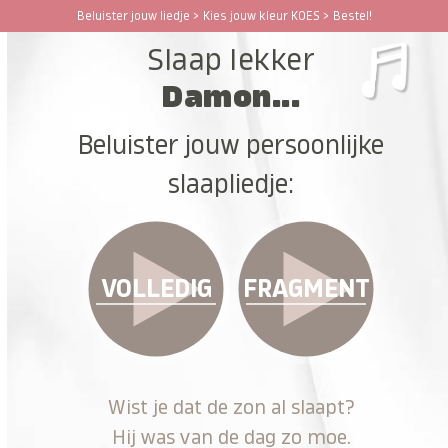
Ga
Beluister jouw liedje > Kies jouw kleur KOES > Bestel!
Open
Close
naar
Slaap lekker
hoofdinhoud
mobile
mobile
Damon...
menu
menu
Beluister jouw persoonlijke
slaapliedje:
VOLLEDIG
FRAGMENT
Wist je dat de zon al slaapt?
Hij was van de dag zo moe.