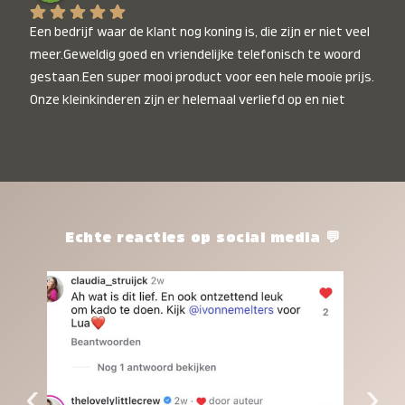
Een bedrijf waar de klant nog koning is, die zijn er niet veel 
meer.Geweldig goed en vriendelijke telefonisch te woord 
gestaan.Een super mooi product voor een hele mooie prijs. 
Onze kleinkinderen zijn er helemaal verliefd op en niet 
alleen de kleinkinderen maar iedereen die het ziet is er 
weg van. Een van onze kleinkinderen kan na 1 week al niet 
meer zonder en slaapt er heerlijk mee.Heel mooi product, 
een bedrijf die de afspraken na komt, ik ben er blij mee en 
zeg tegen mensen die nog twijfelen gewoon doen, het is 
het waard.
Echte reacties op social media 💬
‹
›