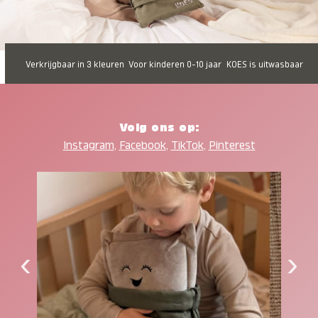
Verkrijgbaar in 3 kleuren
Voor kinderen 0-10 jaar
KOES is uitwasbaar
Volg ons op:
Instagram
,
Facebook
,
TikTok
,
Pinterest
‹
›