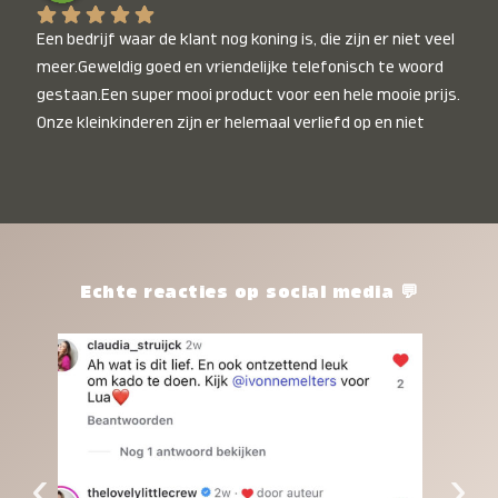
Een bedrijf waar de klant nog koning is, die zijn er niet veel 
meer.Geweldig goed en vriendelijke telefonisch te woord 
gestaan.Een super mooi product voor een hele mooie prijs. 
Onze kleinkinderen zijn er helemaal verliefd op en niet 
alleen de kleinkinderen maar iedereen die het ziet is er 
weg van. Een van onze kleinkinderen kan na 1 week al niet 
meer zonder en slaapt er heerlijk mee.Heel mooi product, 
een bedrijf die de afspraken na komt, ik ben er blij mee en 
zeg tegen mensen die nog twijfelen gewoon doen, het is 
het waard.
Echte reacties op social media 💬
‹
›