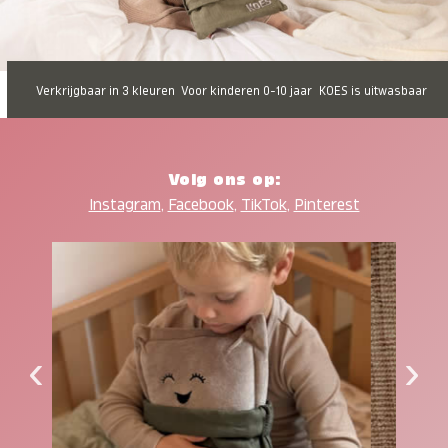
Verkrijgbaar in 3 kleuren
Voor kinderen 0-10 jaar
KOES is uitwasbaar
Volg ons op:
Instagram
,
Facebook
,
TikTok
,
Pinterest
‹
›