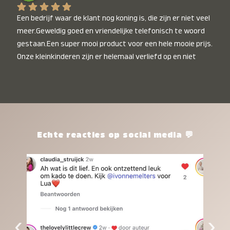
Een bedrijf waar de klant nog koning is, die zijn er niet veel 
meer.Geweldig goed en vriendelijke telefonisch te woord 
gestaan.Een super mooi product voor een hele mooie prijs. 
Onze kleinkinderen zijn er helemaal verliefd op en niet 
alleen de kleinkinderen maar iedereen die het ziet is er 
weg van. Een van onze kleinkinderen kan na 1 week al niet 
meer zonder en slaapt er heerlijk mee.Heel mooi product, 
een bedrijf die de afspraken na komt, ik ben er blij mee en 
zeg tegen mensen die nog twijfelen gewoon doen, het is 
het waard.
Echte reacties op social media 💬
‹
›