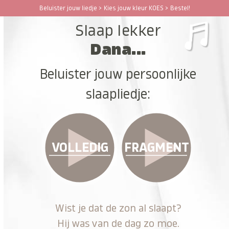
Ga
Beluister jouw liedje > Kies jouw kleur KOES > Bestel!
Open
Close
naar
Slaap lekker
hoofdinhoud
mobile
mobile
Dana...
menu
menu
Beluister jouw persoonlijke
slaapliedje:
VOLLEDIG
FRAGMENT
Wist je dat de zon al slaapt?
Hij was van de dag zo moe.