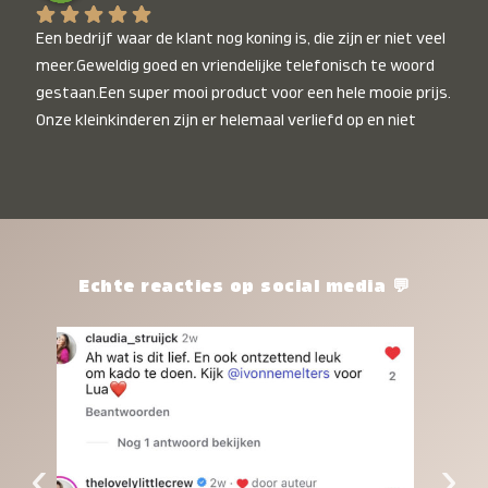
Een bedrijf waar de klant nog koning is, die zijn er niet veel 
meer.Geweldig goed en vriendelijke telefonisch te woord 
gestaan.Een super mooi product voor een hele mooie prijs. 
Onze kleinkinderen zijn er helemaal verliefd op en niet 
alleen de kleinkinderen maar iedereen die het ziet is er 
weg van. Een van onze kleinkinderen kan na 1 week al niet 
meer zonder en slaapt er heerlijk mee.Heel mooi product, 
een bedrijf die de afspraken na komt, ik ben er blij mee en 
zeg tegen mensen die nog twijfelen gewoon doen, het is 
het waard.
Echte reacties op social media 💬
‹
›