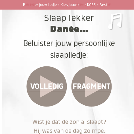
Ga
Beluister jouw liedje > Kies jouw kleur KOES > Bestel!
Open
Close
naar
Slaap lekker
hoofdinhoud
mobile
mobile
Danée...
menu
menu
Beluister jouw persoonlijke
slaapliedje:
VOLLEDIG
FRAGMENT
Wist je dat de zon al slaapt?
Hij was van de dag zo moe.