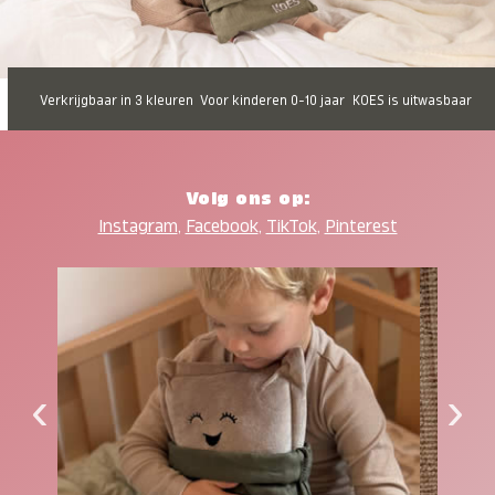
Verkrijgbaar in 3 kleuren
Voor kinderen 0-10 jaar
KOES is uitwasbaar
Volg ons op:
Instagram
,
Facebook
,
TikTok
,
Pinterest
‹
›