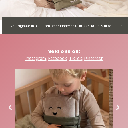
Verkrijgbaar in 3 kleuren
Voor kinderen 0-10 jaar
KOES is uitwasbaar
Volg ons op:
Instagram
,
Facebook
,
TikTok
,
Pinterest
‹
›