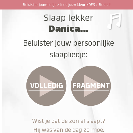
Ga
Beluister jouw liedje > Kies jouw kleur KOES > Bestel!
Open
Close
naar
Slaap lekker
hoofdinhoud
mobile
mobile
Danica...
menu
menu
Beluister jouw persoonlijke
slaapliedje:
VOLLEDIG
FRAGMENT
Wist je dat de zon al slaapt?
Hij was van de dag zo moe.