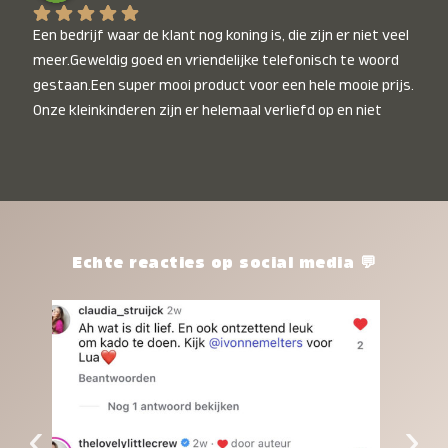
Een bedrijf waar de klant nog koning is, die zijn er niet veel 
meer.Geweldig goed en vriendelijke telefonisch te woord 
gestaan.Een super mooi product voor een hele mooie prijs. 
Onze kleinkinderen zijn er helemaal verliefd op en niet 
alleen de kleinkinderen maar iedereen die het ziet is er 
weg van. Een van onze kleinkinderen kan na 1 week al niet 
meer zonder en slaapt er heerlijk mee.Heel mooi product, 
een bedrijf die de afspraken na komt, ik ben er blij mee en 
zeg tegen mensen die nog twijfelen gewoon doen, het is 
het waard.
Echte reacties op social media 💬
‹
›