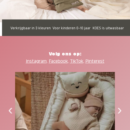
Verkrijgbaar in 3 kleuren
Voor kinderen 0-10 jaar
KOES is uitwasbaar
Volg ons op:
Instagram
,
Facebook
,
TikTok
,
Pinterest
‹
›