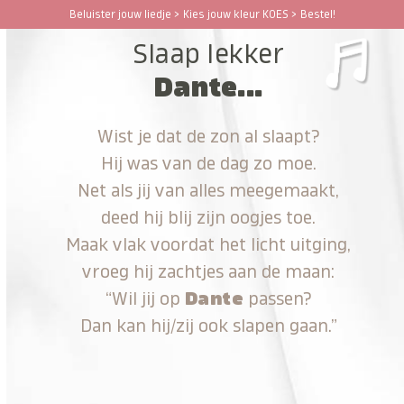
Ga
Beluister jouw liedje > Kies jouw kleur KOES > Bestel!
Open
Close
naar
Slaap lekker
hoofdinhoud
mobile
mobile
Dante...
menu
menu
Wist je dat de zon al slaapt?
Hij was van de dag zo moe.
Net als jij van alles meegemaakt,
deed hij blij zijn oogjes toe.
Maak vlak voordat het licht uitging,
vroeg hij zachtjes aan de maan:
“Wil jij op
Dante
passen?
Dan kan hij/zij ook slapen gaan.”