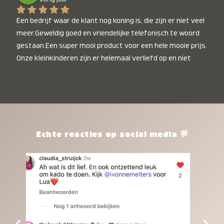
Een bedrijf waar de klant nog koning is, die zijn er niet veel 
meer.Geweldig goed en vriendelijke telefonisch te woord 
gestaan.Een super mooi product voor een hele mooie prijs. 
Onze kleinkinderen zijn er helemaal verliefd op en niet 
alleen de kleinkinderen maar iedereen die het ziet is er 
weg van. Een van onze kleinkinderen kan na 1 week al niet 
meer zonder en slaapt er heerlijk mee.Heel mooi product, 
een bedrijf die de afspraken na komt, ik ben er blij mee en 
zeg tegen mensen die nog twijfelen gewoon doen, het is 
het waard.
Echte reacties op social media 💬
‹
›