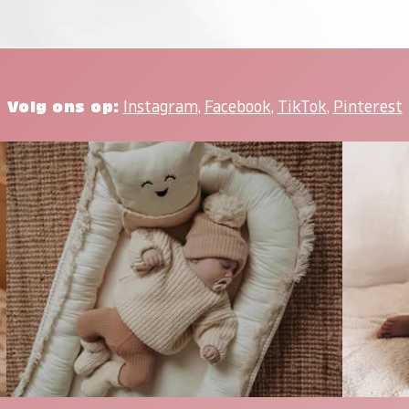
Volg ons op:
Instagram
,
Facebook
,
TikTok
,
Pinterest