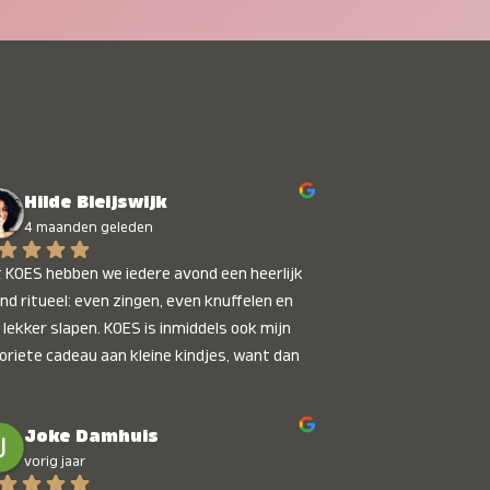
Hilde Bleijswijk
4 maanden geleden
 KOES hebben we iedere avond een heerlijk 
nd ritueel: even zingen, even knuffelen en 
 lekker slapen. KOES is inmiddels ook mijn 
oriete cadeau aan kleine kindjes, want dan 
t je dat je iets unieks geeft. Die stralende 
pies bij het horen van hun naam, die zijn 
Joke Damhuis
etaalbaar :)
vorig jaar