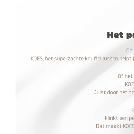
Het p
Op 
KOES, het superzachte knuffelkussen helpt 
Of het
KOE
Juist door het h
klinkt een p
Dat maakt KOES n