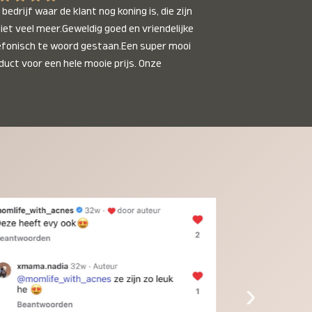
bedrijf waar de klant nog koning is, die zijn 
niet veel meer.Geweldig goed en vriendelijke 
efonisch te woord gestaan.Een super mooi 
duct voor een hele mooie prijs. Onze 
inkinderen zijn er helemaal verliefd op en 
t alleen de kleinkinderen maar iedereen die 
 ziet is er weg van. Een van onze 
inkinderen kan na 1 week al niet meer 
der en slaapt er heerlijk mee.Heel mooi 
duct, een bedrijf die de afspraken na komt, 
ben er blij mee en zeg tegen mensen die nog 
jfelen gewoon doen, het is het waard.
›