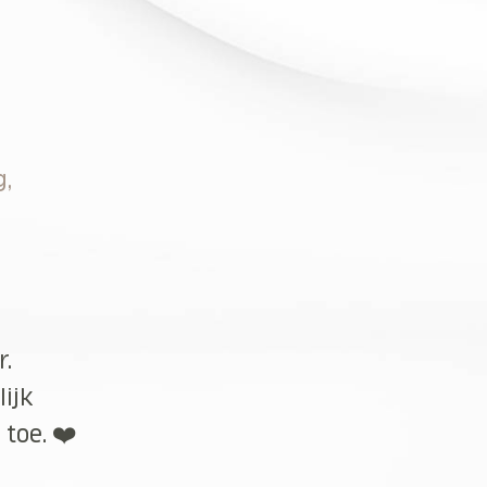
g,
r.
lijk
toe. ❤️