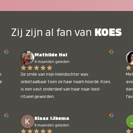
Zij zijn al fan van
KOES
Mathilde Hol
4 maanden geleden
 
De smile van mijn kleindochter was 
Met
e 
onbetaalbaar toen ze haar naam hoorde. Koes 
avo
is een vast onderdeel van haar naar-bed-
dan
ritueel geworden.
fav
wee
kop
Klaas IJkema
onb
8 maanden geleden