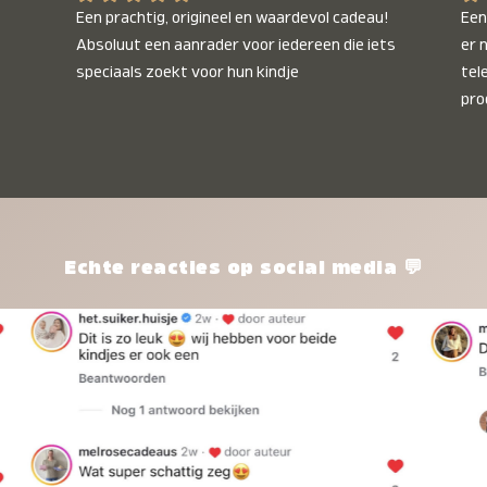
Een prachtig, origineel en waardevol cadeau! 
Een 
Absoluut een aanrader voor iedereen die iets 
er 
speciaals zoekt voor hun kindje
tel
pro
kle
nie
het
kle
zon
pro
Echte reacties op social media 💬
ik 
twi