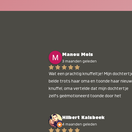
Manou Mols
3 maanden geleden
Wat een prachtig knuffeltje! Mijn dochtertje
belde trots haar oma en toonde haar nieuw
knuffel, oma vertelde dat mijn dochtertje 
zelfs geëmotioneerd toonde door het 
gepersonaliseerde liedje. Aanrader 💛
Hilbert Kalsbeek
4 maanden geleden