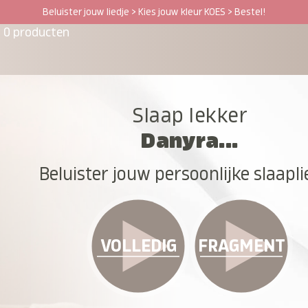
Beluister jouw liedje > Kies jouw kleur KOES > Bestel!
0 producten
Slaap lekker
Danyra...
Beluister jouw persoonlijke slaapli
VOLLEDIG
FRAGMENT