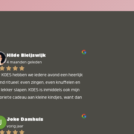
Hilde Bleijswijk
4 maanden geleden
 KOES hebben we iedere avond een heerlijk 
nd ritueel: even zingen, even knuffelen en 
 lekker slapen. KOES is inmiddels ook mijn 
oriete cadeau aan kleine kindjes, want dan 
t je dat je iets unieks geeft. Die stralende 
pies bij het horen van hun naam, die zijn 
Joke Damhuis
etaalbaar :)
vorig jaar