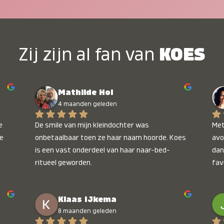
Zij zijn al fan van
KOES
Mathilde Hol
4 maanden geleden
 
De smile van mijn kleindochter was 
Met
e 
onbetaalbaar toen ze haar naam hoorde. Koes 
avo
is een vast onderdeel van haar naar-bed-
dan
ritueel geworden.
fav
wee
kop
Klaas IJkema
onb
8 maanden geleden