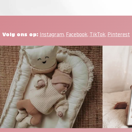
Volg ons op:
Instagram
,
Facebook
,
TikTok
,
Pinterest