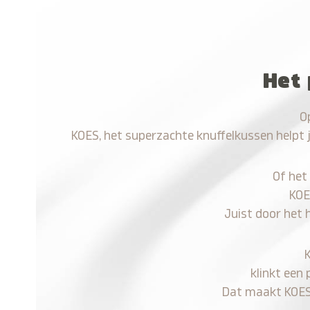
Het 
O
KOES, het superzachte knuffelkussen helpt 
Of het
KOE
Juist door het 
klinkt een 
Dat maakt KOES n