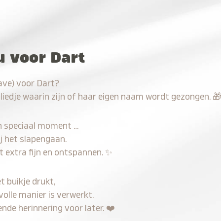
u voor Dart
ave) voor Dart?
 liedje waarin zijn of haar eigen naam wordt gezongen.

n speciaal moment …
j het slapengaan.
t extra fijn en ontspannen.
✨
t buikje drukt,
volle manier is verwerkt.
nde herinnering voor later.
❤️