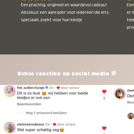
Een prachtig, origineel en waardevol cadeau! 
Een 
Absoluut een aanrader voor iedereen die iets 
er 
speciaals zoekt voor hun kindje
tel
pro
kle
nie
het
kle
zon
pro
Echte reacties op social media 💬
ik 
twi