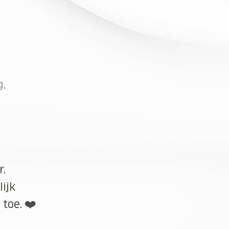
g,
r.
lijk
toe. ❤️