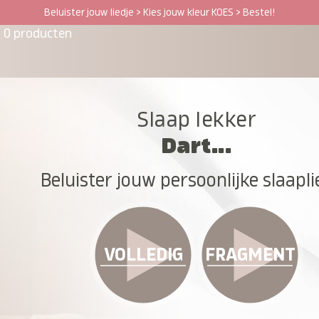
Beluister jouw liedje > Kies jouw kleur KOES > Bestel!
0 producten
Slaap lekker
Dart...
Beluister jouw persoonlijke slaapli
VOLLEDIG
FRAGMENT