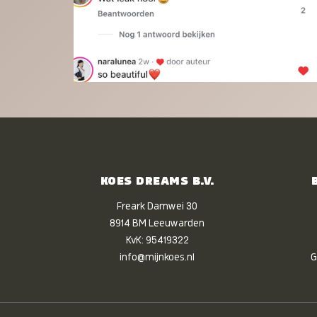
KOES DREAMS B.V.
Freark Damwei 30
8914 BM Leeuwarden
KvK: 95419322
info@mijnkoes.nl
G