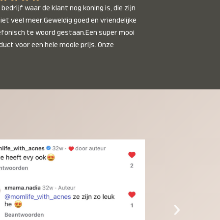
bedrijf waar de klant nog koning is, die zijn 
niet veel meer.Geweldig goed en vriendelijke 
efonisch te woord gestaan.Een super mooi 
duct voor een hele mooie prijs. Onze 
inkinderen zijn er helemaal verliefd op en 
t alleen de kleinkinderen maar iedereen die 
 ziet is er weg van. Een van onze 
inkinderen kan na 1 week al niet meer 
der en slaapt er heerlijk mee.Heel mooi 
duct, een bedrijf die de afspraken na komt, 
ben er blij mee en zeg tegen mensen die nog 
jfelen gewoon doen, het is het waard.
›