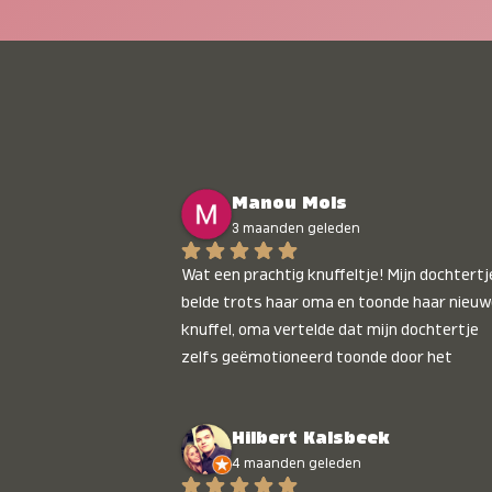
Manou Mols
3 maanden geleden
Wat een prachtig knuffeltje! Mijn dochtertje
belde trots haar oma en toonde haar nieuw
knuffel, oma vertelde dat mijn dochtertje 
zelfs geëmotioneerd toonde door het 
gepersonaliseerde liedje. Aanrader 💛
Hilbert Kalsbeek
4 maanden geleden