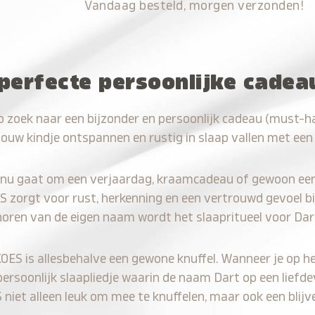
Vandaag besteld, morgen verzonden!
perfecte persoonlijke cadea
p zoek naar een bijzonder en persoonlijk cadeau (must-h
jouw kindje ontspannen en rustig in slaap vallen met een
 nu gaat om een verjaardag, kraamcadeau of gewoon ee
S zorgt voor rust, herkenning en een vertrouwd gevoel bi
horen van de eigen naam wordt het slaapritueel voor Dar
KOES is allesbehalve een gewone knuffel. Wanneer je op he
persoonlijk slaapliedje waarin de naam Dart op een liefde
iet alleen leuk om mee te knuffelen, maar ook een blijve