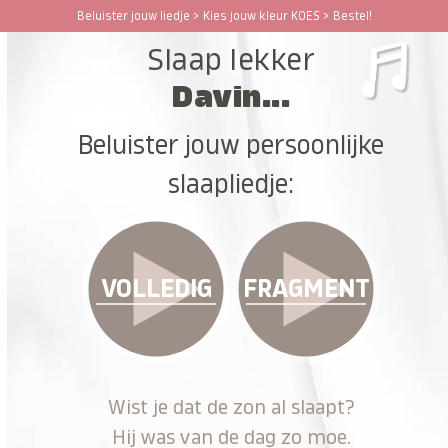
Ga
Beluister jouw liedje > Kies jouw kleur KOES > Bestel!
Open
Close
naar
Slaap lekker
hoofdinhoud
mobile
mobile
Davin...
menu
menu
Beluister jouw persoonlijke
slaapliedje:
VOLLEDIG
FRAGMENT
Wist je dat de zon al slaapt?
Hij was van de dag zo moe.