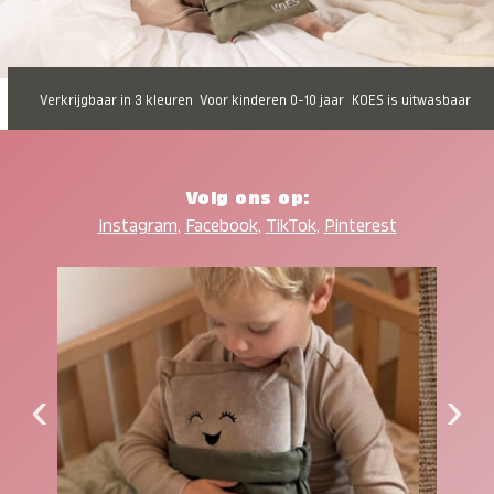
Verkrijgbaar in 3 kleuren
Voor kinderen 0-10 jaar
KOES is uitwasbaar
Volg ons op:
Instagram
,
Facebook
,
TikTok
,
Pinterest
‹
›