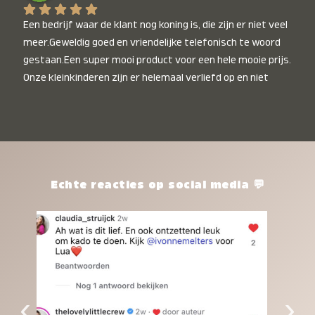
Een bedrijf waar de klant nog koning is, die zijn er niet veel 
meer.Geweldig goed en vriendelijke telefonisch te woord 
gestaan.Een super mooi product voor een hele mooie prijs. 
Onze kleinkinderen zijn er helemaal verliefd op en niet 
alleen de kleinkinderen maar iedereen die het ziet is er 
weg van. Een van onze kleinkinderen kan na 1 week al niet 
meer zonder en slaapt er heerlijk mee.Heel mooi product, 
een bedrijf die de afspraken na komt, ik ben er blij mee en 
zeg tegen mensen die nog twijfelen gewoon doen, het is 
het waard.
Echte reacties op social media 💬
‹
›