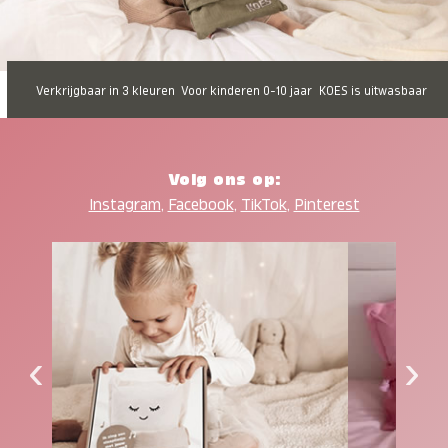
Verkrijgbaar in 3 kleuren
Voor kinderen 0-10 jaar
KOES is uitwasbaar
Volg ons op:
Instagram
,
Facebook
,
TikTok
,
Pinterest
‹
›