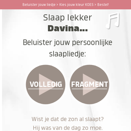
Ga
Beluister jouw liedje > Kies jouw kleur KOES > Bestel!
Open
Close
naar
Slaap lekker
hoofdinhoud
mobile
mobile
Davina...
menu
menu
Beluister jouw persoonlijke
slaapliedje:
VOLLEDIG
FRAGMENT
Wist je dat de zon al slaapt?
Hij was van de dag zo moe.