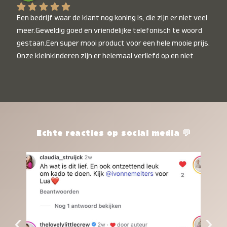
Een bedrijf waar de klant nog koning is, die zijn er niet veel 
meer.Geweldig goed en vriendelijke telefonisch te woord 
gestaan.Een super mooi product voor een hele mooie prijs. 
Onze kleinkinderen zijn er helemaal verliefd op en niet 
alleen de kleinkinderen maar iedereen die het ziet is er 
weg van. Een van onze kleinkinderen kan na 1 week al niet 
meer zonder en slaapt er heerlijk mee.Heel mooi product, 
een bedrijf die de afspraken na komt, ik ben er blij mee en 
zeg tegen mensen die nog twijfelen gewoon doen, het is 
het waard.
Echte reacties op social media 💬
‹
›