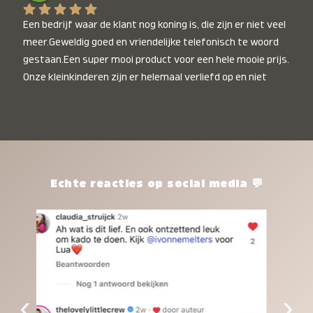
Een bedrijf waar de klant nog koning is, die zijn er niet veel 
meer.Geweldig goed en vriendelijke telefonisch te woord 
gestaan.Een super mooi product voor een hele mooie prijs. 
Onze kleinkinderen zijn er helemaal verliefd op en niet 
alleen de kleinkinderen maar iedereen die het ziet is er 
weg van. Een van onze kleinkinderen kan na 1 week al niet 
meer zonder en slaapt er heerlijk mee.Heel mooi product, 
een bedrijf die de afspraken na komt, ik ben er blij mee en 
zeg tegen mensen die nog twijfelen gewoon doen, het is 
het waard.
Echte reacties op social media 💬
‹
›