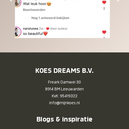
KOES DREAMS B.V.
Freark Damwei 30
8914 BM Leeuwarden
KvK: 95419322
info@mijnkoes.nl
Blogs & inspiratie