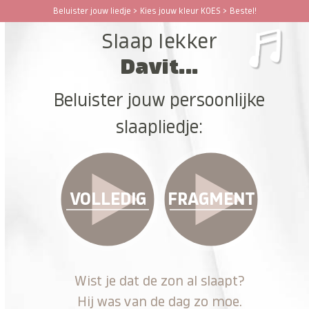
Ga
Beluister jouw liedje > Kies jouw kleur KOES > Bestel!
Open
Close
naar
Slaap lekker
hoofdinhoud
mobile
mobile
Davit...
menu
menu
Beluister jouw persoonlijke
slaapliedje:
VOLLEDIG
FRAGMENT
Wist je dat de zon al slaapt?
Hij was van de dag zo moe.