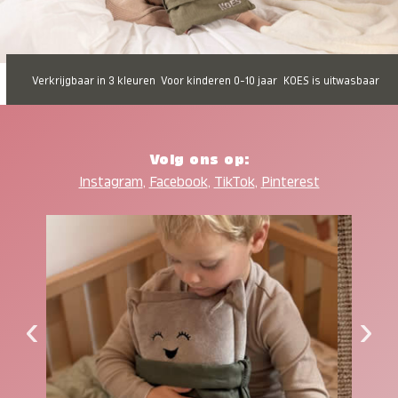
Verkrijgbaar in 3 kleuren
Voor kinderen 0-10 jaar
KOES is uitwasbaar
Volg ons op:
Instagram
,
Facebook
,
TikTok
,
Pinterest
‹
›