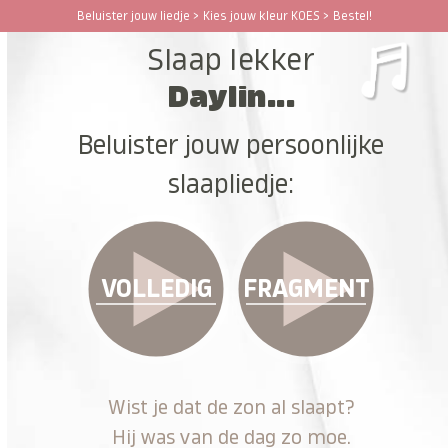
Ga
Beluister jouw liedje > Kies jouw kleur KOES > Bestel!
Open
Close
naar
Slaap lekker
hoofdinhoud
mobile
mobile
Daylin...
menu
menu
Beluister jouw persoonlijke
slaapliedje:
VOLLEDIG
FRAGMENT
Wist je dat de zon al slaapt?
Hij was van de dag zo moe.