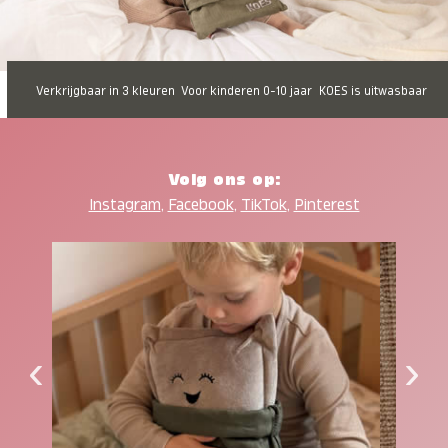
Verkrijgbaar in 3 kleuren
Voor kinderen 0-10 jaar
KOES is uitwasbaar
Volg ons op:
Instagram
,
Facebook
,
TikTok
,
Pinterest
‹
›