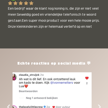
Een bedrijf waar de klant nog koning is, die zijn er niet veel 
meer.Geweldig goed en vriendelijke telefonisch te woord 
gestaan.Een super mooi product voor een hele mooie prijs. 
Onze kleinkinderen zijn er helemaal verliefd op en niet 
alleen de kleinkinderen maar iedereen die het ziet is er 
weg van. Een van onze kleinkinderen kan na 1 week al niet 
meer zonder en slaapt er heerlijk mee.Heel mooi product, 
een bedrijf die de afspraken na komt, ik ben er blij mee en 
zeg tegen mensen die nog twijfelen gewoon doen, het is 
het waard.
Echte reacties op social media 💬
‹
›