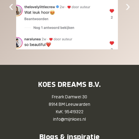
‹
›
KOES DREAMS B.V.
Freark Damwei 30
8914 BM Leeuwarden
KvK: 95419322
info@mijnkoes.nl
Blogs & inspiratie