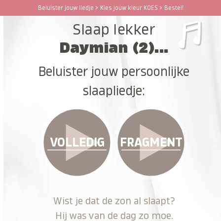
Ga
Beluister jouw liedje > Kies jouw kleur KOES > Bestel!
Open
Close
naar
Slaap lekker
hoofdinhoud
mobile
mobile
Daymian (2)...
menu
menu
Beluister jouw persoonlijke
slaapliedje:
VOLLEDIG
FRAGMENT
Wist je dat de zon al slaapt?
Hij was van de dag zo moe.