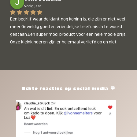
vorig jaar
Een bedrijf waar de klant nog koning is, die zijn er niet veel 
meer.Geweldig goed en vriendelijke telefonisch te woord 
gestaan.Een super mooi product voor een hele mooie prijs. 
Onze kleinkinderen zijn er helemaal verliefd op en niet 
alleen de kleinkinderen maar iedereen die het ziet is er 
weg van. Een van onze kleinkinderen kan na 1 week al niet 
meer zonder en slaapt er heerlijk mee.Heel mooi product, 
een bedrijf die de afspraken na komt, ik ben er blij mee en 
zeg tegen mensen die nog twijfelen gewoon doen, het is 
het waard.
Echte reacties op social media 💬