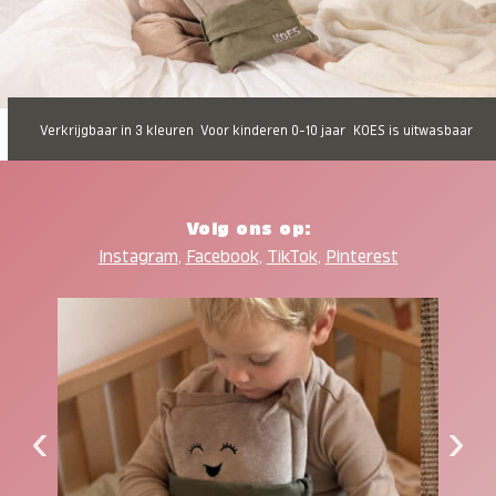
Verkrijgbaar in 3 kleuren
Voor kinderen 0-10 jaar
KOES is uitwasbaar
Volg ons op:
Instagram
,
Facebook
,
TikTok
,
Pinterest
‹
›