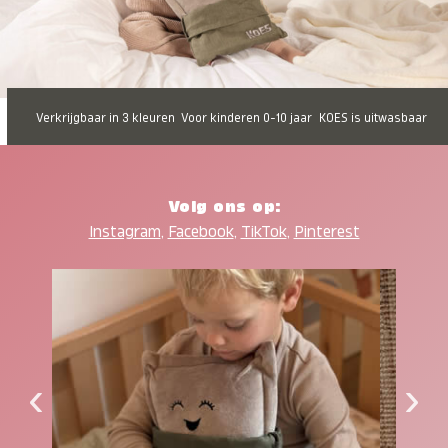
Verkrijgbaar in 3 kleuren
Voor kinderen 0-10 jaar
KOES is uitwasbaar
Volg ons op:
Instagram
,
Facebook
,
TikTok
,
Pinterest
‹
›