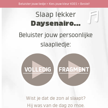
Ga
Beluister jouw liedje > Kies jouw kleur KOES > Bestel!
Open
Close
naar
Slaap lekker
hoofdinhoud
mobile
mobile
Daysenairo...
menu
menu
Beluister jouw persoonlijke
slaapliedje:
VOLLEDIG
FRAGMENT
Wist je dat de zon al slaapt?
Hij was van de dag zo moe.