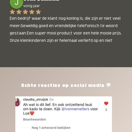
vorig jaar
Een bedrijf waar de klant nog koning is, die zijn er niet veel 
meer.Geweldig goed en vriendelijke telefonisch te woord 
gestaan.Een super mooi product voor een hele mooie prijs. 
Onze kleinkinderen zijn er helemaal verliefd op en niet 
alleen de kleinkinderen maar iedereen die het ziet is er 
weg van. Een van onze kleinkinderen kan na 1 week al niet 
meer zonder en slaapt er heerlijk mee.Heel mooi product, 
een bedrijf die de afspraken na komt, ik ben er blij mee en 
zeg tegen mensen die nog twijfelen gewoon doen, het is 
het waard.
Echte reacties op social media 💬