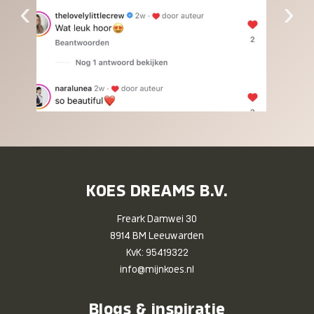
‹
›
KOES DREAMS B.V.
Freark Damwei 30
8914 BM Leeuwarden
KvK: 95419322
info@mijnkoes.nl
Blogs & inspiratie