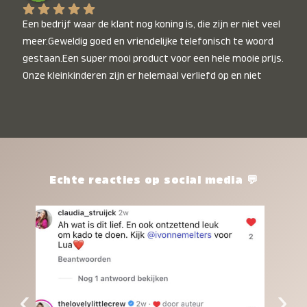
Een bedrijf waar de klant nog koning is, die zijn er niet veel 
meer.Geweldig goed en vriendelijke telefonisch te woord 
gestaan.Een super mooi product voor een hele mooie prijs. 
Onze kleinkinderen zijn er helemaal verliefd op en niet 
alleen de kleinkinderen maar iedereen die het ziet is er 
weg van. Een van onze kleinkinderen kan na 1 week al niet 
meer zonder en slaapt er heerlijk mee.Heel mooi product, 
een bedrijf die de afspraken na komt, ik ben er blij mee en 
zeg tegen mensen die nog twijfelen gewoon doen, het is 
het waard.
Echte reacties op social media 💬
‹
›