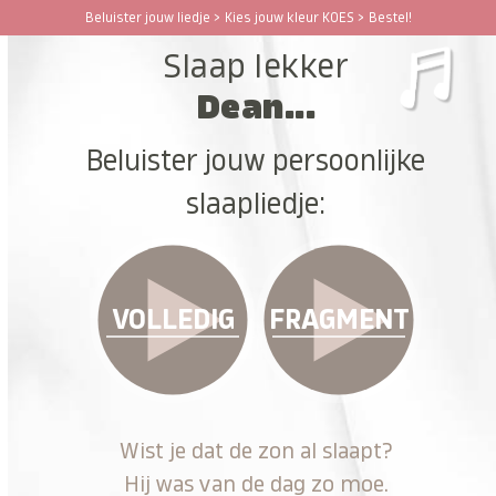
Ga
Beluister jouw liedje > Kies jouw kleur KOES > Bestel!
Open
Close
naar
Slaap lekker
hoofdinhoud
mobile
mobile
Dean...
menu
menu
Beluister jouw persoonlijke
slaapliedje:
VOLLEDIG
FRAGMENT
Wist je dat de zon al slaapt?
Hij was van de dag zo moe.