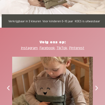
Verkrijgbaar in 3 kleuren
Voor kinderen 0-10 jaar
KOES is uitwasbaar
Volg ons op:
Instagram
,
Facebook
,
TikTok
,
Pinterest
‹
›