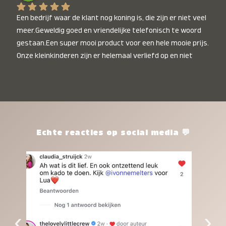
Een bedrijf waar de klant nog koning is, die zijn er niet veel 
meer.Geweldig goed en vriendelijke telefonisch te woord 
gestaan.Een super mooi product voor een hele mooie prijs. 
Onze kleinkinderen zijn er helemaal verliefd op en niet 
alleen de kleinkinderen maar iedereen die het ziet is er 
weg van. Een van onze kleinkinderen kan na 1 week al niet 
meer zonder en slaapt er heerlijk mee.Heel mooi product, 
een bedrijf die de afspraken na komt, ik ben er blij mee en 
zeg tegen mensen die nog twijfelen gewoon doen, het is 
het waard.
Echte reacties op social media 💬
‹
›