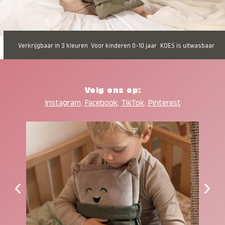
Verkrijgbaar in 3 kleuren
Voor kinderen 0-10 jaar
KOES is uitwasbaar
Volg ons op:
Instagram
,
Facebook
,
TikTok
,
Pinterest
‹
›