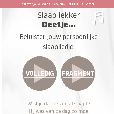
Ga
Beluister jouw liedje > Kies jouw kleur KOES > Bestel!
Open
Close
naar
Slaap lekker
hoofdinhoud
mobile
mobile
Deetje...
menu
menu
Beluister jouw persoonlijke
slaapliedje:
VOLLEDIG
FRAGMENT
Wist je dat de zon al slaapt?
Hij was van de dag zo moe.