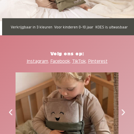
Verkrijgbaar in 3 kleuren
Voor kinderen 0-10 jaar
KOES is uitwasbaar
Volg ons op:
Instagram
,
Facebook
,
TikTok
,
Pinterest
‹
›