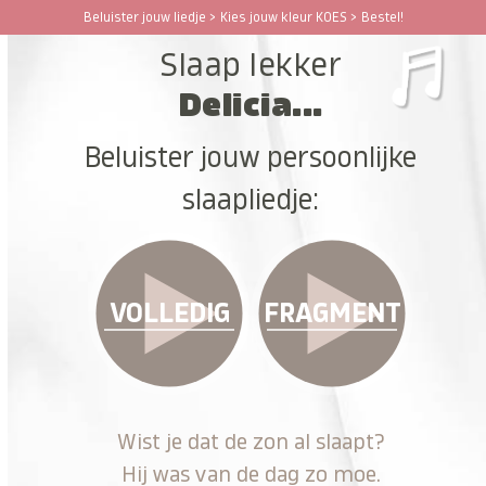
Ga
Beluister jouw liedje > Kies jouw kleur KOES > Bestel!
Open
Close
naar
Slaap lekker
hoofdinhoud
mobile
mobile
Delicia...
menu
menu
Beluister jouw persoonlijke
slaapliedje:
VOLLEDIG
FRAGMENT
Wist je dat de zon al slaapt?
Hij was van de dag zo moe.