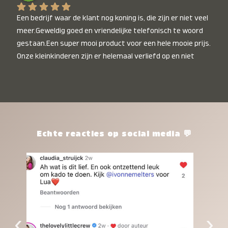
Een bedrijf waar de klant nog koning is, die zijn er niet veel 
meer.Geweldig goed en vriendelijke telefonisch te woord 
gestaan.Een super mooi product voor een hele mooie prijs. 
Onze kleinkinderen zijn er helemaal verliefd op en niet 
alleen de kleinkinderen maar iedereen die het ziet is er 
weg van. Een van onze kleinkinderen kan na 1 week al niet 
meer zonder en slaapt er heerlijk mee.Heel mooi product, 
een bedrijf die de afspraken na komt, ik ben er blij mee en 
zeg tegen mensen die nog twijfelen gewoon doen, het is 
het waard.
Echte reacties op social media 💬
‹
›