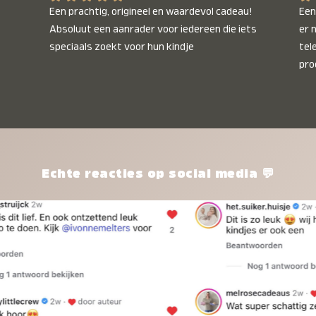
Een prachtig, origineel en waardevol cadeau! 
Een 
Absoluut een aanrader voor iedereen die iets 
er 
speciaals zoekt voor hun kindje
tel
pro
kle
nie
het
kle
zon
pro
Echte reacties op social media 💬
ik 
twi