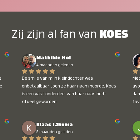
Zij zijn al fan van
KOES
Mathilde Hol
4 maanden geleden
 
De smile van mijn kleindochter was 
Met
e 
onbetaalbaar toen ze haar naam hoorde. Koes 
avo
is een vast onderdeel van haar naar-bed-
dan
ritueel geworden.
fav
wee
kop
Klaas IJkema
onb
8 maanden geleden