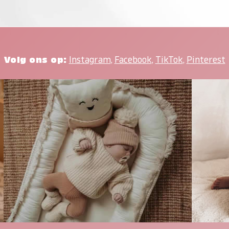
Volg ons op:
Instagram
,
Facebook
,
TikTok
,
Pinterest