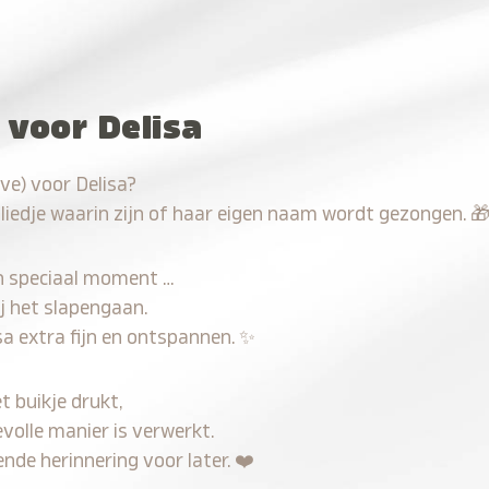
 voor Delisa
ve) voor Delisa?
 liedje waarin zijn of haar eigen naam wordt gezongen.

n speciaal moment …
j het slapengaan.
sa extra fijn en ontspannen.
✨
t buikje drukt,
evolle manier is verwerkt.
nde herinnering voor later.
❤️