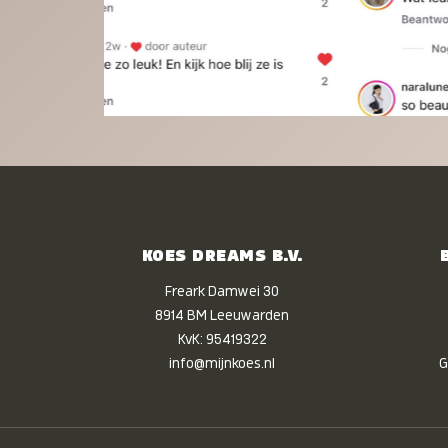
KOES DREAMS B.V.
Freark Damwei 30
8914 BM Leeuwarden
KvK: 95419322
info@mijnkoes.nl
G