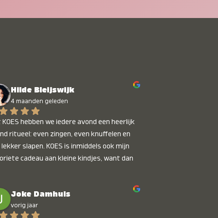
Hilde Bleijswijk
4 maanden geleden
 KOES hebben we iedere avond een heerlijk 
nd ritueel: even zingen, even knuffelen en 
 lekker slapen. KOES is inmiddels ook mijn 
oriete cadeau aan kleine kindjes, want dan 
t je dat je iets unieks geeft. Die stralende 
pies bij het horen van hun naam, die zijn 
Joke Damhuis
etaalbaar :)
vorig jaar