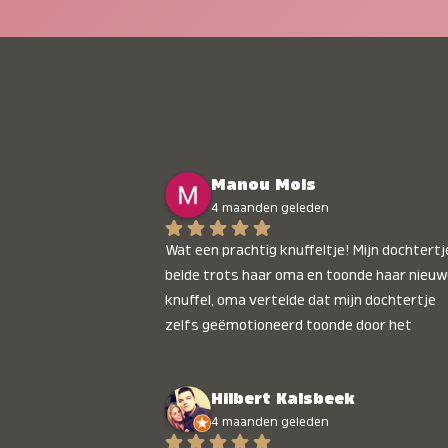
Manou Mols
4 maanden geleden
Wat een prachtig knuffeltje! Mijn dochtertje
belde trots haar oma en toonde haar nieuw
knuffel, oma vertelde dat mijn dochtertje 
zelfs geëmotioneerd toonde door het 
gepersonaliseerde liedje. Aanrader 💛
Hilbert Kalsbeek
4 maanden geleden