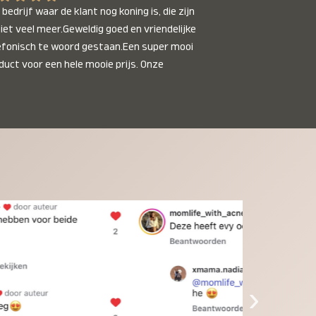
bedrijf waar de klant nog koning is, die zijn 
niet veel meer.Geweldig goed en vriendelijke 
efonisch te woord gestaan.Een super mooi 
duct voor een hele mooie prijs. Onze 
inkinderen zijn er helemaal verliefd op en 
t alleen de kleinkinderen maar iedereen die 
 ziet is er weg van. Een van onze 
inkinderen kan na 1 week al niet meer 
der en slaapt er heerlijk mee.Heel mooi 
duct, een bedrijf die de afspraken na komt, 
ben er blij mee en zeg tegen mensen die nog 
jfelen gewoon doen, het is het waard.
›