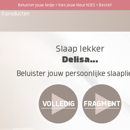
Beluister jouw liedje > Kies jouw kleur KOES > Bestel!
0 producten
Slaap lekker
Delisa...
Beluister jouw persoonlijke slaapli
VOLLEDIG
FRAGMENT