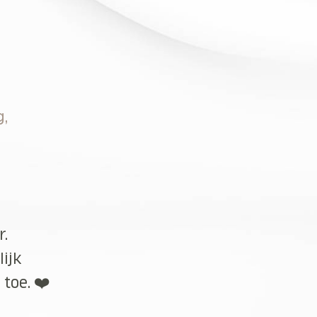
g,
r.
lijk
toe. ❤️