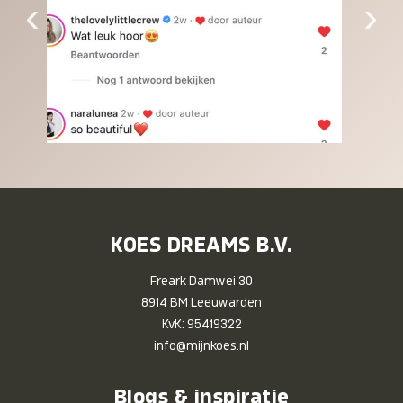
‹
›
KOES DREAMS B.V.
Freark Damwei 30
8914 BM Leeuwarden
KvK: 95419322
info@mijnkoes.nl
Blogs & inspiratie