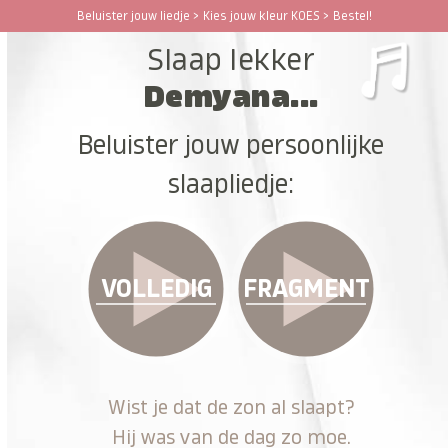
Ga
Beluister jouw liedje > Kies jouw kleur KOES > Bestel!
Open
Close
naar
Slaap lekker
hoofdinhoud
mobile
mobile
Demyana...
menu
menu
Beluister jouw persoonlijke
slaapliedje:
VOLLEDIG
FRAGMENT
Wist je dat de zon al slaapt?
Hij was van de dag zo moe.