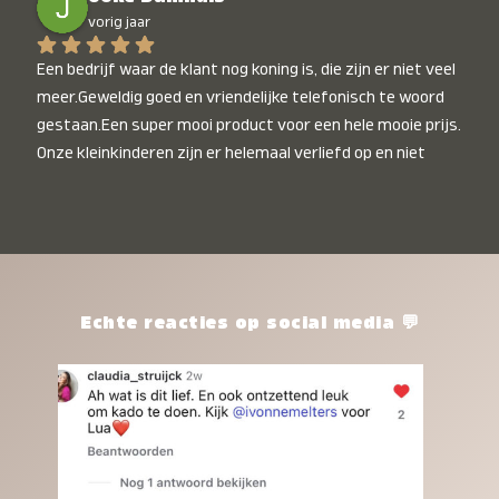
vorig jaar
Een bedrijf waar de klant nog koning is, die zijn er niet veel 
meer.Geweldig goed en vriendelijke telefonisch te woord 
gestaan.Een super mooi product voor een hele mooie prijs. 
Onze kleinkinderen zijn er helemaal verliefd op en niet 
alleen de kleinkinderen maar iedereen die het ziet is er 
weg van. Een van onze kleinkinderen kan na 1 week al niet 
meer zonder en slaapt er heerlijk mee.Heel mooi product, 
een bedrijf die de afspraken na komt, ik ben er blij mee en 
zeg tegen mensen die nog twijfelen gewoon doen, het is 
het waard.
Echte reacties op social media 💬