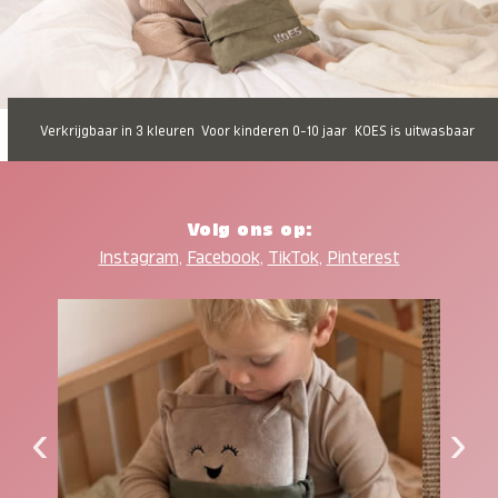
Verkrijgbaar in 3 kleuren
Voor kinderen 0-10 jaar
KOES is uitwasbaar
Volg ons op:
Instagram
,
Facebook
,
TikTok
,
Pinterest
‹
›