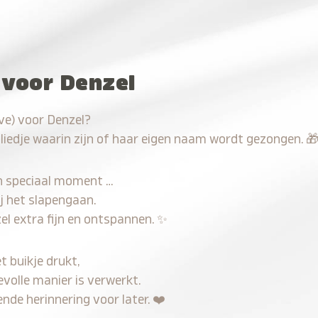
 voor Denzel
ve) voor Denzel?
 liedje waarin zijn of haar eigen naam wordt gezongen.

n speciaal moment …
j het slapengaan.
el extra fijn en ontspannen.
✨
t buikje drukt,
evolle manier is verwerkt.
nde herinnering voor later.
❤️