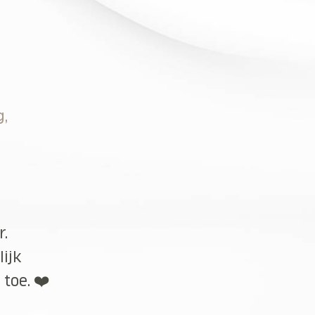
g,
r.
lijk
toe. ❤️