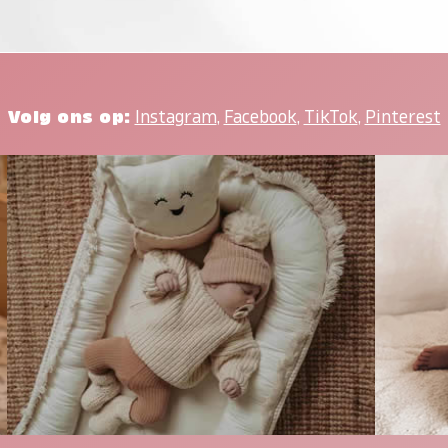
Volg ons op:
Instagram
,
Facebook
,
TikTok
,
Pinterest