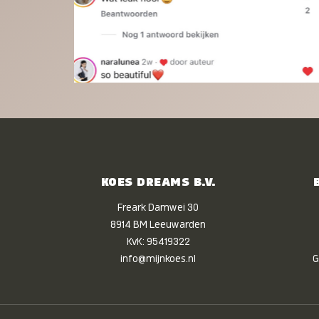
KOES DREAMS B.V.
Freark Damwei 30
8914 BM Leeuwarden
KvK: 95419322
info@mijnkoes.nl
G