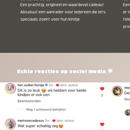
Een prachtig, origineel en waardevol cadeau! 
Een 
Absoluut een aanrader voor iedereen die iets 
er 
speciaals zoekt voor hun kindje
tel
pro
kle
nie
het
kle
zon
pro
Echte reacties op social media 💬
ik 
twi