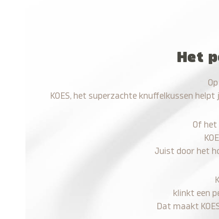
Het p
Op
KOES, het superzachte knuffelkussen helpt 
Of het
KOE
Juist door het h
klinkt een p
Dat maakt KOES n