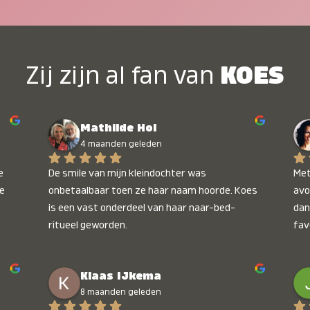
Zij zijn al fan van
KOES
Mathilde Hol
4 maanden geleden
 
De smile van mijn kleindochter was 
Met
e 
onbetaalbaar toen ze haar naam hoorde. Koes 
avo
is een vast onderdeel van haar naar-bed-
dan
ritueel geworden.
fav
wee
kop
Klaas IJkema
onb
8 maanden geleden