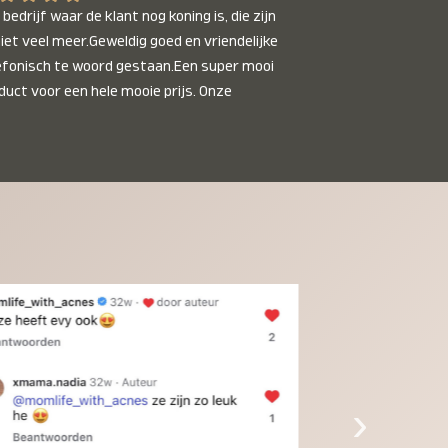
bedrijf waar de klant nog koning is, die zijn 
niet veel meer.Geweldig goed en vriendelijke 
efonisch te woord gestaan.Een super mooi 
duct voor een hele mooie prijs. Onze 
inkinderen zijn er helemaal verliefd op en 
t alleen de kleinkinderen maar iedereen die 
 ziet is er weg van. Een van onze 
inkinderen kan na 1 week al niet meer 
der en slaapt er heerlijk mee.Heel mooi 
duct, een bedrijf die de afspraken na komt, 
ben er blij mee en zeg tegen mensen die nog 
jfelen gewoon doen, het is het waard.
›