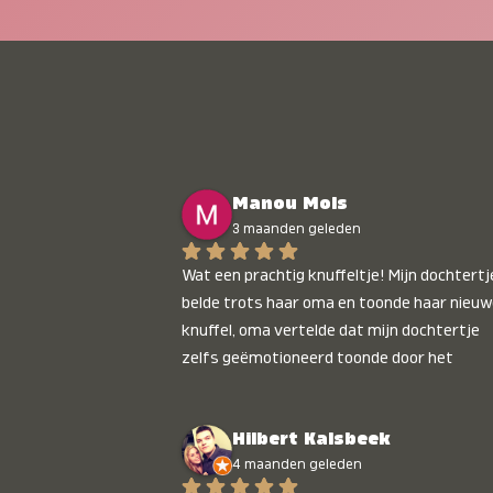
Manou Mols
3 maanden geleden
Wat een prachtig knuffeltje! Mijn dochtertje
belde trots haar oma en toonde haar nieuw
knuffel, oma vertelde dat mijn dochtertje 
zelfs geëmotioneerd toonde door het 
gepersonaliseerde liedje. Aanrader 💛
Hilbert Kalsbeek
4 maanden geleden