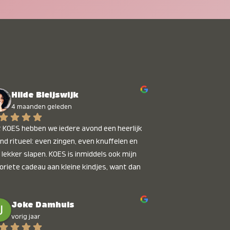
Hilde Bleijswijk
4 maanden geleden
 KOES hebben we iedere avond een heerlijk 
nd ritueel: even zingen, even knuffelen en 
 lekker slapen. KOES is inmiddels ook mijn 
oriete cadeau aan kleine kindjes, want dan 
t je dat je iets unieks geeft. Die stralende 
pies bij het horen van hun naam, die zijn 
Joke Damhuis
etaalbaar :)
vorig jaar