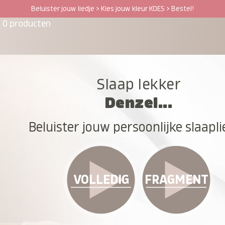
Beluister jouw liedje > Kies jouw kleur KOES > Bestel!
0 producten
Slaap lekker
Denzel...
Beluister jouw persoonlijke slaapli
VOLLEDIG
FRAGMENT