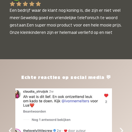
Een bedrijf waar de klant nog koning is, die zijn er niet veel 
meer.Geweldig goed en vriendelijke telefonisch te woord 
gestaan.Een super mooi product voor een hele mooie prijs. 
Onze kleinkinderen zijn er helemaal verliefd op en niet 
alleen de kleinkinderen maar iedereen die het ziet is er 
weg van. Een van onze kleinkinderen kan na 1 week al niet 
meer zonder en slaapt er heerlijk mee.Heel mooi product, 
een bedrijf die de afspraken na komt, ik ben er blij mee en 
zeg tegen mensen die nog twijfelen gewoon doen, het is 
het waard.
Echte reacties op social media 💬
‹
›