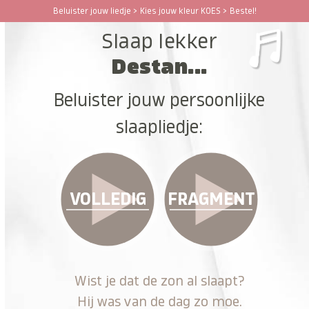
Ga
Beluister jouw liedje > Kies jouw kleur KOES > Bestel!
Open
Close
naar
Slaap lekker
hoofdinhoud
mobile
mobile
Destan...
menu
menu
Beluister jouw persoonlijke
slaapliedje:
VOLLEDIG
FRAGMENT
Wist je dat de zon al slaapt?
Hij was van de dag zo moe.