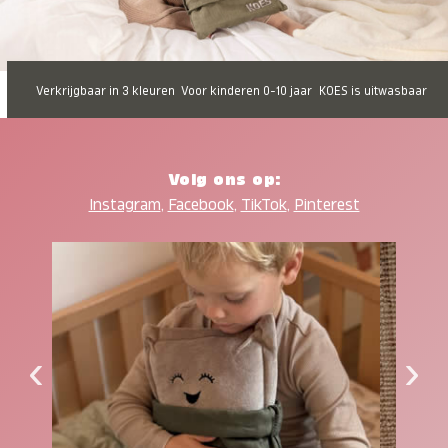
Verkrijgbaar in 3 kleuren
Voor kinderen 0-10 jaar
KOES is uitwasbaar
Volg ons op:
Instagram
,
Facebook
,
TikTok
,
Pinterest
‹
›