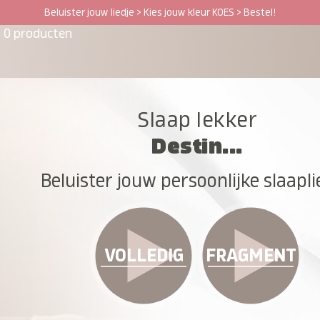
Beluister jouw liedje > Kies jouw kleur KOES > Bestel!
0 producten
Slaap lekker
Destin...
Beluister jouw persoonlijke slaapli
VOLLEDIG
FRAGMENT