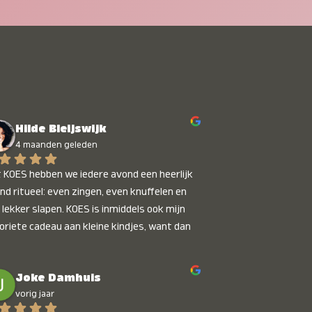
Hilde Bleijswijk
4 maanden geleden
 KOES hebben we iedere avond een heerlijk 
nd ritueel: even zingen, even knuffelen en 
 lekker slapen. KOES is inmiddels ook mijn 
oriete cadeau aan kleine kindjes, want dan 
t je dat je iets unieks geeft. Die stralende 
pies bij het horen van hun naam, die zijn 
Joke Damhuis
etaalbaar :)
vorig jaar