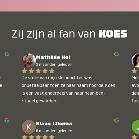
Zij zijn al fan van
KOES
Mathilde Hol
3 maanden geleden
 
De smile van mijn kleindochter was 
Met
e 
onbetaalbaar toen ze haar naam hoorde. Koes 
avo
is een vast onderdeel van haar naar-bed-
dan
ritueel geworden.
fav
wee
kop
Klaas IJkema
onb
8 maanden geleden