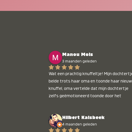
Manou Mols
3 maanden geleden
Wat een prachtig knuffeltje! Mijn dochtertje
belde trots haar oma en toonde haar nieuw
knuffel, oma vertelde dat mijn dochtertje 
zelfs geëmotioneerd toonde door het 
gepersonaliseerde liedje. Aanrader 💛
Hilbert Kalsbeek
4 maanden geleden