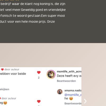
bedrijf waar de klant nog koning is, die zijn 
niet veel meer.Geweldig goed en vriendelijke 
efonisch te woord gestaan.Een super mooi 
duct voor een hele mooie prijs. Onze 
inkinderen zijn er helemaal verliefd op en 
t alleen de kleinkinderen maar iedereen die 
 ziet is er weg van. Een van onze 
inkinderen kan na 1 week al niet meer 
der en slaapt er heerlijk mee.Heel mooi 
duct, een bedrijf die de afspraken na komt, 
ben er blij mee en zeg tegen mensen die nog 
jfelen gewoon doen, het is het waard.
›