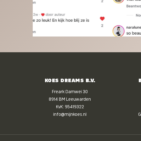
KOES DREAMS B.V.
Freark Damwei 30
8914 BM Leeuwarden
KvK: 95419322
info@mijnkoes.nl
G