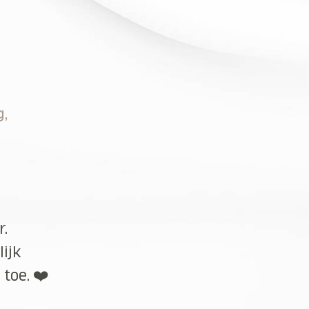
g,
r.
lijk
toe. ❤️