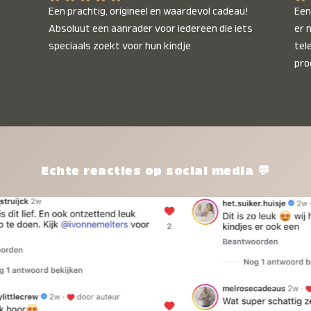
Een prachtig, origineel en waardevol cadeau! 
Een 
Absoluut een aanrader voor iedereen die iets 
er 
speciaals zoekt voor hun kindje
tel
pro
kle
nie
het
kle
zon
pro
Echte reacties op social media 💬
ik 
twi