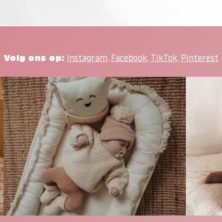
Volg ons op:
Instagram
,
Facebook
,
TikTok
,
Pinterest