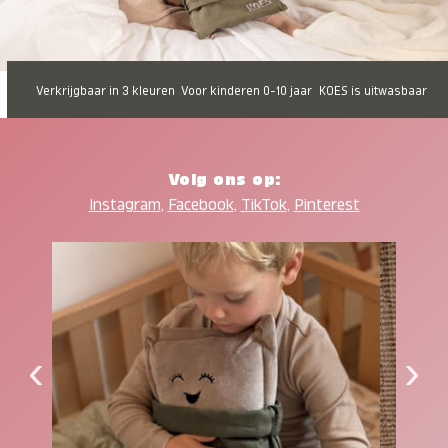
Verkrijgbaar in 3 kleuren
Voor kinderen 0-10 jaar
KOES is uitwasbaar
Volg ons op:
Instagram
,
Facebook
,
TikTok
,
Pinterest
‹
›