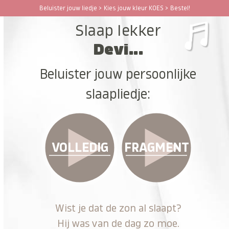
Ga
Beluister jouw liedje > Kies jouw kleur KOES > Bestel!
Open
Close
naar
Slaap lekker
hoofdinhoud
mobile
mobile
Devi...
menu
menu
Beluister jouw persoonlijke
slaapliedje:
VOLLEDIG
FRAGMENT
Wist je dat de zon al slaapt?
Hij was van de dag zo moe.