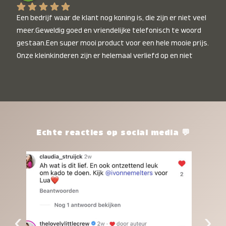
Een bedrijf waar de klant nog koning is, die zijn er niet veel 
meer.Geweldig goed en vriendelijke telefonisch te woord 
gestaan.Een super mooi product voor een hele mooie prijs. 
Onze kleinkinderen zijn er helemaal verliefd op en niet 
alleen de kleinkinderen maar iedereen die het ziet is er 
weg van. Een van onze kleinkinderen kan na 1 week al niet 
meer zonder en slaapt er heerlijk mee.Heel mooi product, 
een bedrijf die de afspraken na komt, ik ben er blij mee en 
zeg tegen mensen die nog twijfelen gewoon doen, het is 
het waard.
Echte reacties op social media 💬
‹
›