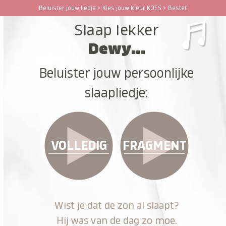
Ga
Beluister jouw liedje > Kies jouw kleur KOES > Bestel!
Open
Close
naar
Slaap lekker
hoofdinhoud
mobile
mobile
Dewy...
menu
menu
Beluister jouw persoonlijke
slaapliedje:
VOLLEDIG
FRAGMENT
Wist je dat de zon al slaapt?
Hij was van de dag zo moe.