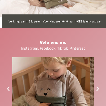
Verkrijgbaar in 3 kleuren
Voor kinderen 0-10 jaar
KOES is uitwasbaar
Volg ons op:
Instagram
,
Facebook
,
TikTok
,
Pinterest
‹
›