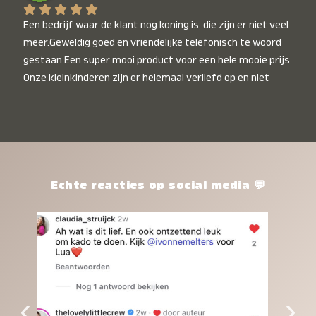
Een bedrijf waar de klant nog koning is, die zijn er niet veel 
meer.Geweldig goed en vriendelijke telefonisch te woord 
gestaan.Een super mooi product voor een hele mooie prijs. 
Onze kleinkinderen zijn er helemaal verliefd op en niet 
alleen de kleinkinderen maar iedereen die het ziet is er 
weg van. Een van onze kleinkinderen kan na 1 week al niet 
meer zonder en slaapt er heerlijk mee.Heel mooi product, 
een bedrijf die de afspraken na komt, ik ben er blij mee en 
zeg tegen mensen die nog twijfelen gewoon doen, het is 
het waard.
Echte reacties op social media 💬
‹
›