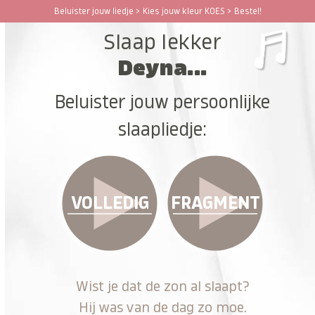
Ga
Beluister jouw liedje > Kies jouw kleur KOES > Bestel!
Open
Close
naar
Slaap lekker
hoofdinhoud
mobile
mobile
Deyna...
menu
menu
Beluister jouw persoonlijke
slaapliedje:
VOLLEDIG
FRAGMENT
Wist je dat de zon al slaapt?
Hij was van de dag zo moe.