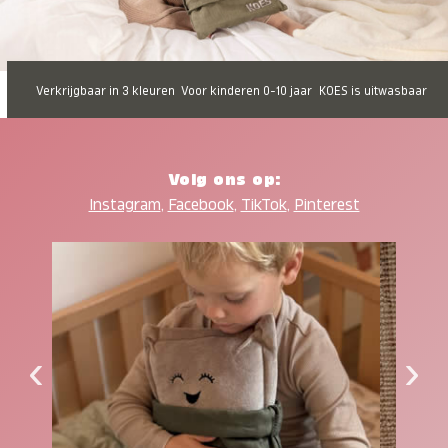
Verkrijgbaar in 3 kleuren
Voor kinderen 0-10 jaar
KOES is uitwasbaar
Volg ons op:
Instagram
,
Facebook
,
TikTok
,
Pinterest
‹
›