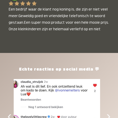
Een bedrijf waar de klant nog koning is, die zijn er niet veel 
meer.Geweldig goed en vriendelijke telefonisch te woord 
gestaan.Een super mooi product voor een hele mooie prijs. 
Onze kleinkinderen zijn er helemaal verliefd op en niet 
alleen de kleinkinderen maar iedereen die het ziet is er 
weg van. Een van onze kleinkinderen kan na 1 week al niet 
meer zonder en slaapt er heerlijk mee.Heel mooi product, 
een bedrijf die de afspraken na komt, ik ben er blij mee en 
zeg tegen mensen die nog twijfelen gewoon doen, het is 
het waard.
Echte reacties op social media 💬
‹
›