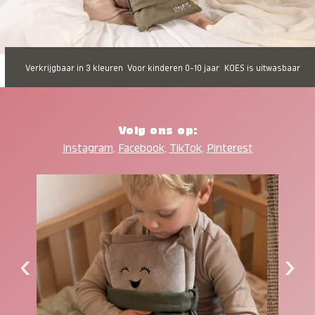
Verkrijgbaar in 3 kleuren
Voor kinderen 0-10 jaar
KOES is uitwasbaar
Volg ons op:
Instagram
,
Facebook
,
TikTok
,
Pinterest
‹
›