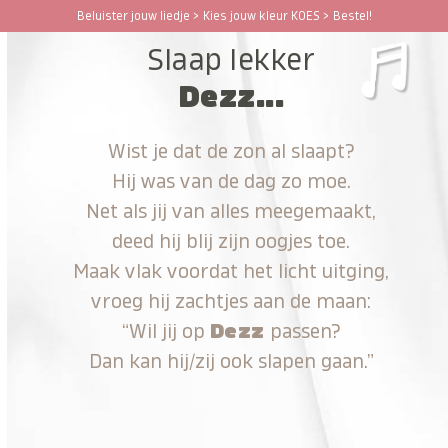
Ga
Beluister jouw liedje > Kies jouw kleur KOES > Bestel!
Open
Close
naar
Slaap lekker
hoofdinhoud
mobile
mobile
Dezz...
menu
menu
Wist je dat de zon al slaapt?
Hij was van de dag zo moe.
Net als jij van alles meegemaakt,
deed hij blij zijn oogjes toe.
Maak vlak voordat het licht uitging,
vroeg hij zachtjes aan de maan:
“Wil jij op
Dezz
passen?
Dan kan hij/zij ook slapen gaan.”