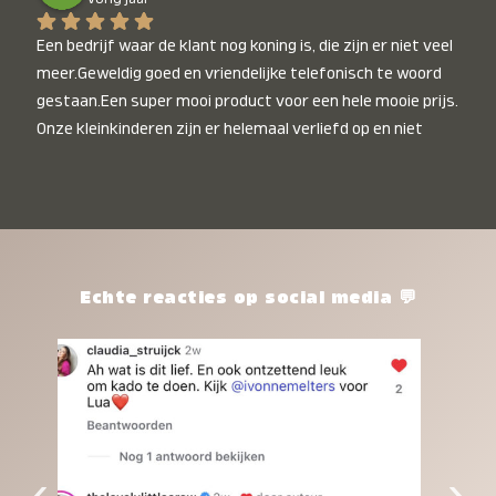
Een bedrijf waar de klant nog koning is, die zijn er niet veel 
meer.Geweldig goed en vriendelijke telefonisch te woord 
gestaan.Een super mooi product voor een hele mooie prijs. 
Onze kleinkinderen zijn er helemaal verliefd op en niet 
alleen de kleinkinderen maar iedereen die het ziet is er 
weg van. Een van onze kleinkinderen kan na 1 week al niet 
meer zonder en slaapt er heerlijk mee.Heel mooi product, 
een bedrijf die de afspraken na komt, ik ben er blij mee en 
zeg tegen mensen die nog twijfelen gewoon doen, het is 
het waard.
Echte reacties op social media 💬
‹
›