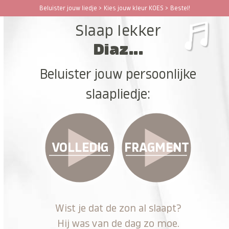
Ga
Beluister jouw liedje > Kies jouw kleur KOES > Bestel!
Open
Close
naar
Slaap lekker
hoofdinhoud
mobile
mobile
Diaz...
menu
menu
Beluister jouw persoonlijke
slaapliedje:
VOLLEDIG
FRAGMENT
Wist je dat de zon al slaapt?
Hij was van de dag zo moe.