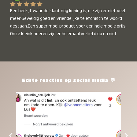
Een bedrijf waar de klant nog koning is, die zijn er niet veel 
meer.Geweldig goed en vriendelijke telefonisch te woord 
gestaan.Een super mooi product voor een hele mooie prijs. 
Onze kleinkinderen zijn er helemaal verliefd op en niet 
alleen de kleinkinderen maar iedereen die het ziet is er 
weg van. Een van onze kleinkinderen kan na 1 week al niet 
meer zonder en slaapt er heerlijk mee.Heel mooi product, 
een bedrijf die de afspraken na komt, ik ben er blij mee en 
zeg tegen mensen die nog twijfelen gewoon doen, het is 
het waard.
Echte reacties op social media 💬
‹
›