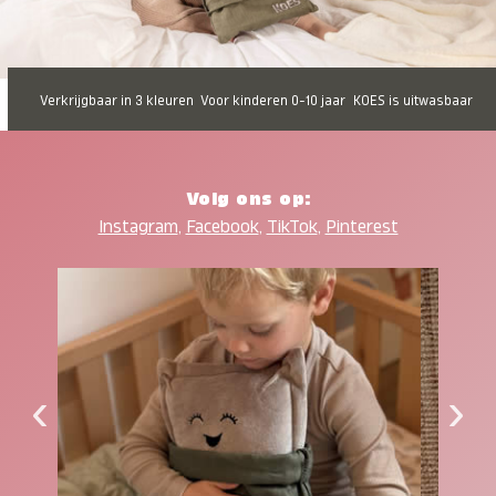
Verkrijgbaar in 3 kleuren
Voor kinderen 0-10 jaar
KOES is uitwasbaar
Volg ons op:
Instagram
,
Facebook
,
TikTok
,
Pinterest
‹
›