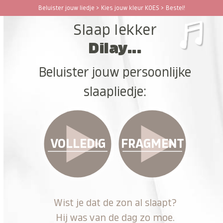
Ga
Beluister jouw liedje > Kies jouw kleur KOES > Bestel!
Open
Close
naar
Slaap lekker
hoofdinhoud
mobile
mobile
Dilay...
menu
menu
Beluister jouw persoonlijke
slaapliedje:
VOLLEDIG
FRAGMENT
Wist je dat de zon al slaapt?
Hij was van de dag zo moe.