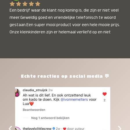
Een bedrijf waar de klant nog koning is, die zijn er niet veel 
meer.Geweldig goed en vriendelijke telefonisch te woord 
gestaan.Een super mooi product voor een hele mooie prijs. 
Onze kleinkinderen zijn er helemaal verliefd op en niet 
alleen de kleinkinderen maar iedereen die het ziet is er 
weg van. Een van onze kleinkinderen kan na 1 week al niet 
meer zonder en slaapt er heerlijk mee.Heel mooi product, 
een bedrijf die de afspraken na komt, ik ben er blij mee en 
zeg tegen mensen die nog twijfelen gewoon doen, het is 
het waard.
Echte reacties op social media 💬
‹
›