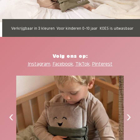
Verkrijgbaar in 3 kleuren
Voor kinderen 0-10 jaar
KOES is uitwasbaar
Volg ons op:
Instagram
,
Facebook
,
TikTok
,
Pinterest
‹
›