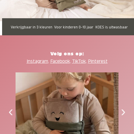
Verkrijgbaar in 3 kleuren
Voor kinderen 0-10 jaar
KOES is uitwasbaar
Volg ons op:
Instagram
,
Facebook
,
TikTok
,
Pinterest
‹
›