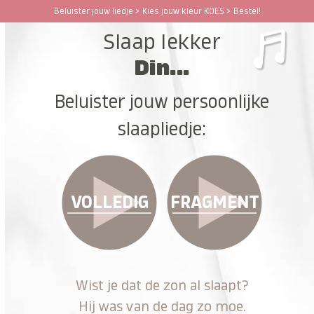
Ga
Beluister jouw liedje > Kies jouw kleur KOES > Bestel!
Open
Close
naar
Slaap lekker
hoofdinhoud
mobile
mobile
Din...
menu
menu
Beluister jouw persoonlijke
slaapliedje:
VOLLEDIG
FRAGMENT
Wist je dat de zon al slaapt?
Hij was van de dag zo moe.