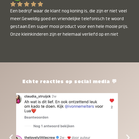
Een bedrijf waar de klant nog koning is, die zijn er niet veel 
meer.Geweldig goed en vriendelijke telefonisch te woord 
gestaan.Een super mooi product voor een hele mooie prijs. 
Onze kleinkinderen zijn er helemaal verliefd op en niet 
alleen de kleinkinderen maar iedereen die het ziet is er 
weg van. Een van onze kleinkinderen kan na 1 week al niet 
meer zonder en slaapt er heerlijk mee.Heel mooi product, 
een bedrijf die de afspraken na komt, ik ben er blij mee en 
zeg tegen mensen die nog twijfelen gewoon doen, het is 
het waard.
Echte reacties op social media 💬
‹
›