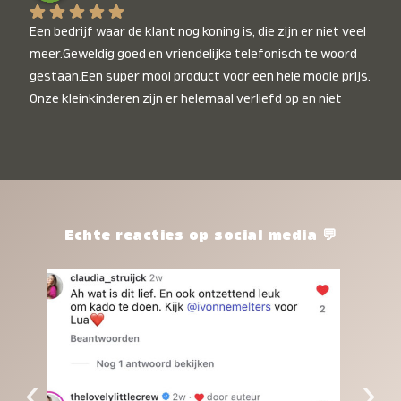
Een bedrijf waar de klant nog koning is, die zijn er niet veel 
meer.Geweldig goed en vriendelijke telefonisch te woord 
gestaan.Een super mooi product voor een hele mooie prijs. 
Onze kleinkinderen zijn er helemaal verliefd op en niet 
alleen de kleinkinderen maar iedereen die het ziet is er 
weg van. Een van onze kleinkinderen kan na 1 week al niet 
meer zonder en slaapt er heerlijk mee.Heel mooi product, 
een bedrijf die de afspraken na komt, ik ben er blij mee en 
zeg tegen mensen die nog twijfelen gewoon doen, het is 
het waard.
Echte reacties op social media 💬
‹
›