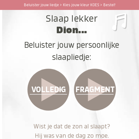
Ga
Beluister jouw liedje > Kies jouw kleur KOES > Bestel!
Open
Close
naar
Slaap lekker
hoofdinhoud
mobile
mobile
Dion...
menu
menu
Beluister jouw persoonlijke
slaapliedje:
VOLLEDIG
FRAGMENT
Wist je dat de zon al slaapt?
Hij was van de dag zo moe.