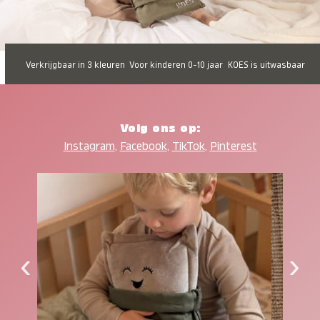
Verkrijgbaar in 3 kleuren
Voor kinderen 0-10 jaar
KOES is uitwasbaar
Volg ons op:
Instagram
,
Facebook
,
TikTok
,
Pinterest
‹
›