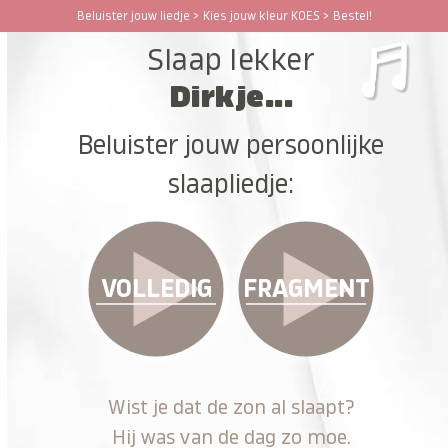
Ga
Beluister jouw liedje > Kies jouw kleur KOES > Bestel!
Open
Close
naar
Slaap lekker
hoofdinhoud
mobile
mobile
Dirkje...
menu
menu
Beluister jouw persoonlijke
slaapliedje:
VOLLEDIG
FRAGMENT
Wist je dat de zon al slaapt?
Hij was van de dag zo moe.