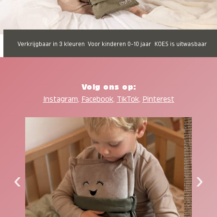
Verkrijgbaar in 3 kleuren
Voor kinderen 0-10 jaar
KOES is uitwasbaar
Volg ons op:
Instagram
,
Facebook
,
TikTok
,
Pinterest
‹
›