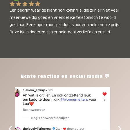
Een bedrijf waar de klant nog koning is, die zijn er niet veel 
meer.Geweldig goed en vriendelijke telefonisch te woord 
gestaan.Een super mooi product voor een hele mooie prijs. 
Onze kleinkinderen zijn er helemaal verliefd op en niet 
alleen de kleinkinderen maar iedereen die het ziet is er 
weg van. Een van onze kleinkinderen kan na 1 week al niet 
meer zonder en slaapt er heerlijk mee.Heel mooi product, 
een bedrijf die de afspraken na komt, ik ben er blij mee en 
zeg tegen mensen die nog twijfelen gewoon doen, het is 
het waard.
Echte reacties op social media 💬
‹
›