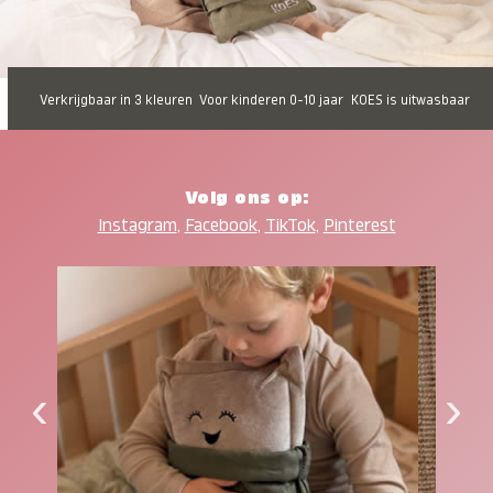
Verkrijgbaar in 3 kleuren
Voor kinderen 0-10 jaar
KOES is uitwasbaar
Volg ons op:
Instagram
,
Facebook
,
TikTok
,
Pinterest
‹
›