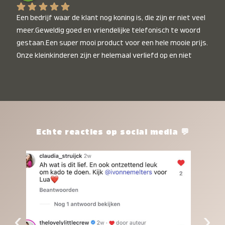
Een bedrijf waar de klant nog koning is, die zijn er niet veel 
meer.Geweldig goed en vriendelijke telefonisch te woord 
gestaan.Een super mooi product voor een hele mooie prijs. 
Onze kleinkinderen zijn er helemaal verliefd op en niet 
alleen de kleinkinderen maar iedereen die het ziet is er 
weg van. Een van onze kleinkinderen kan na 1 week al niet 
meer zonder en slaapt er heerlijk mee.Heel mooi product, 
een bedrijf die de afspraken na komt, ik ben er blij mee en 
zeg tegen mensen die nog twijfelen gewoon doen, het is 
het waard.
Echte reacties op social media 💬
‹
›