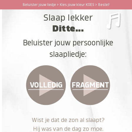
Ga
Beluister jouw liedje > Kies jouw kleur KOES > Bestel!
Open
Close
naar
Slaap lekker
hoofdinhoud
mobile
mobile
Ditte...
menu
menu
Beluister jouw persoonlijke
slaapliedje:
VOLLEDIG
FRAGMENT
Wist je dat de zon al slaapt?
Hij was van de dag zo moe.