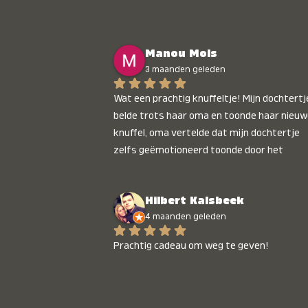
Manou Mols
3 maanden geleden
Wat een prachtig knuffeltje! Mijn dochtertje
belde trots haar oma en toonde haar nieuw
knuffel, oma vertelde dat mijn dochtertje 
zelfs geëmotioneerd toonde door het 
gepersonaliseerde liedje. Aanrader 💛
Hilbert Kalsbeek
4 maanden geleden
Prachtig cadeau om weg te geven!