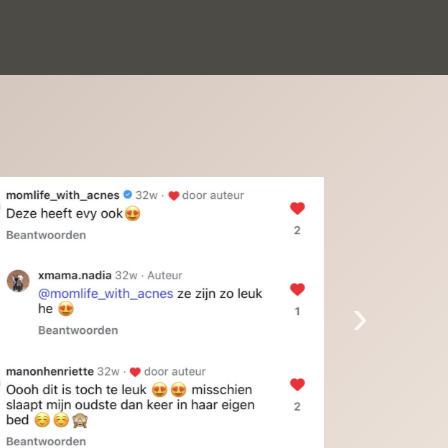
inkinderen zijn er helemaal verliefd op en 
t alleen de kleinkinderen maar iedereen die 
 ziet is er weg van. Een van onze 
inkinderen kan na 1 week al niet meer 
der en slaapt er heerlijk mee.Heel mooi 
duct, een bedrijf die de afspraken na komt, 
ben er blij mee en zeg tegen mensen die nog 
jfelen gewoon doen, het is het waard.
›