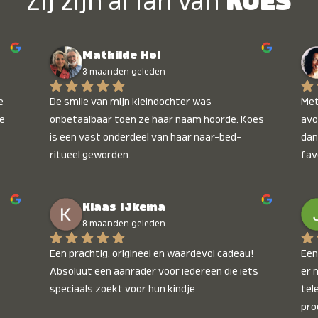
Zij zijn al fan van
KOES
Mathilde Hol
3 maanden geleden
 
De smile van mijn kleindochter was 
Met
e 
onbetaalbaar toen ze haar naam hoorde. Koes 
avo
is een vast onderdeel van haar naar-bed-
dan
ritueel geworden.
fav
wee
kop
Klaas IJkema
onb
8 maanden geleden
Een prachtig, origineel en waardevol cadeau! 
Een 
Absoluut een aanrader voor iedereen die iets 
er 
speciaals zoekt voor hun kindje
tel
pro