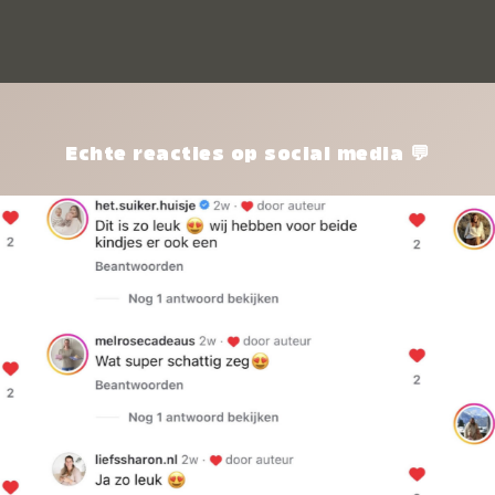
kle
nie
het
kle
zon
pro
Echte reacties op social media 💬
ik 
twi