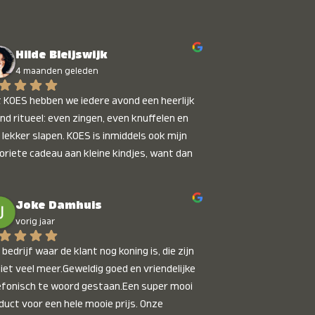
Hilde Bleijswijk
4 maanden geleden
 KOES hebben we iedere avond een heerlijk 
nd ritueel: even zingen, even knuffelen en 
 lekker slapen. KOES is inmiddels ook mijn 
oriete cadeau aan kleine kindjes, want dan 
t je dat je iets unieks geeft. Die stralende 
pies bij het horen van hun naam, die zijn 
Joke Damhuis
etaalbaar :)
vorig jaar
bedrijf waar de klant nog koning is, die zijn 
niet veel meer.Geweldig goed en vriendelijke 
efonisch te woord gestaan.Een super mooi 
duct voor een hele mooie prijs. Onze 