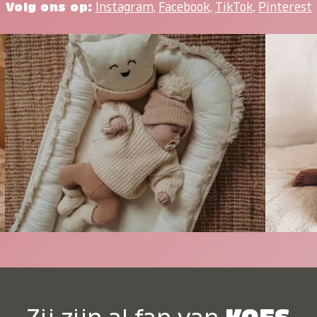
Volg ons op:
Instagram
,
Facebook
,
TikTok
,
Pinterest