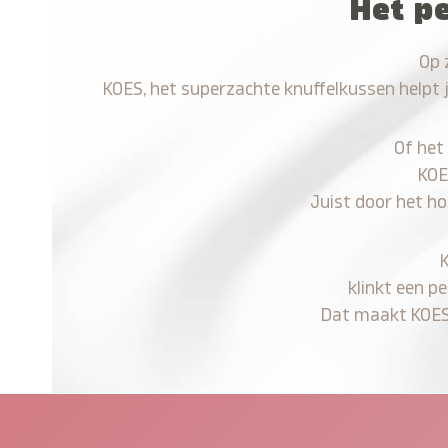
Het pe
Op 
KOES, het superzachte knuffelkussen helpt 
Of het
KOE
Juist door het ho
klinkt een p
Dat maakt KOES n