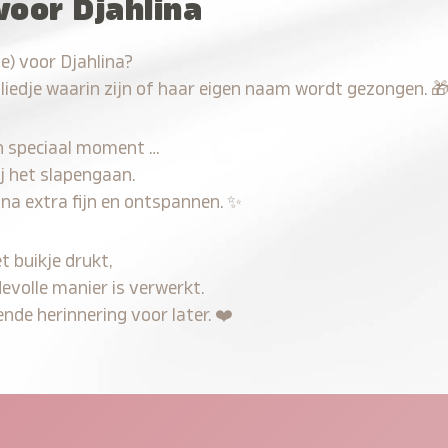
voor Djahlina
e) voor Djahlina?
 liedje waarin zijn of haar eigen naam wordt gezongen.

n speciaal moment …
j het slapengaan.
ina extra fijn en ontspannen.
✨
t buikje drukt,
devolle manier is verwerkt.
nde herinnering voor later.
❤️