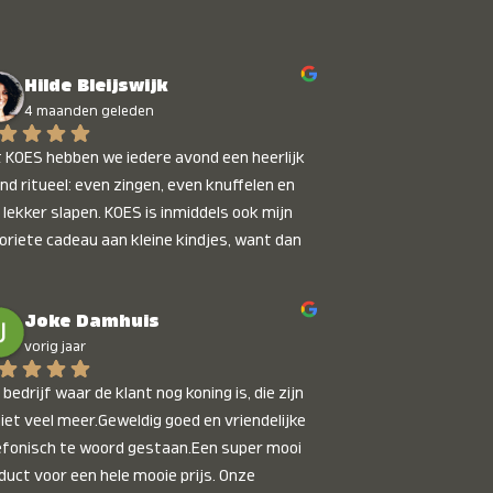
Hilde Bleijswijk
4 maanden geleden
 KOES hebben we iedere avond een heerlijk 
nd ritueel: even zingen, even knuffelen en 
 lekker slapen. KOES is inmiddels ook mijn 
oriete cadeau aan kleine kindjes, want dan 
t je dat je iets unieks geeft. Die stralende 
pies bij het horen van hun naam, die zijn 
Joke Damhuis
etaalbaar :)
vorig jaar
bedrijf waar de klant nog koning is, die zijn 
niet veel meer.Geweldig goed en vriendelijke 
efonisch te woord gestaan.Een super mooi 
duct voor een hele mooie prijs. Onze 