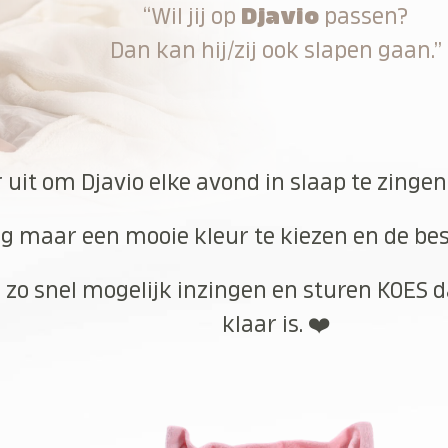
“Wil jij op
Djavio
passen?
Dan kan hij/zij ook slapen gaan.”
r uit om Djavio elke avond in slaap te zinge
g maar een mooie kleur te kiezen en de best
 zo snel mogelijk inzingen en sturen KOES d
klaar is. ❤️