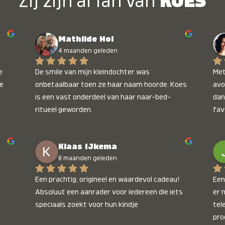
Zij zijn al fan van
KOES
Mathilde Hol
4 maanden geleden
 
De smile van mijn kleindochter was 
Met
e 
onbetaalbaar toen ze haar naam hoorde. Koes 
avo
is een vast onderdeel van haar naar-bed-
dan
ritueel geworden.
fav
wee
kop
Klaas IJkema
onb
8 maanden geleden
Een prachtig, origineel en waardevol cadeau! 
Een 
Absoluut een aanrader voor iedereen die iets 
er 
speciaals zoekt voor hun kindje
tel
pro