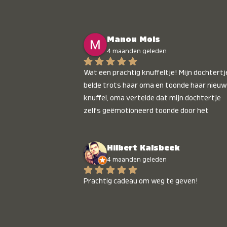
Manou Mols
4 maanden geleden
Wat een prachtig knuffeltje! Mijn dochtertje
belde trots haar oma en toonde haar nieuw
knuffel, oma vertelde dat mijn dochtertje 
zelfs geëmotioneerd toonde door het 
gepersonaliseerde liedje. Aanrader 💛
Hilbert Kalsbeek
4 maanden geleden
Prachtig cadeau om weg te geven!