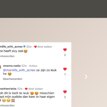
inkinderen zijn er helemaal verliefd op en 
t alleen de kleinkinderen maar iedereen die 
 ziet is er weg van. Een van onze 
inkinderen kan na 1 week al niet meer 
der en slaapt er heerlijk mee.Heel mooi 
duct, een bedrijf die de afspraken na komt, 
ben er blij mee en zeg tegen mensen die nog 
jfelen gewoon doen, het is het waard.
›