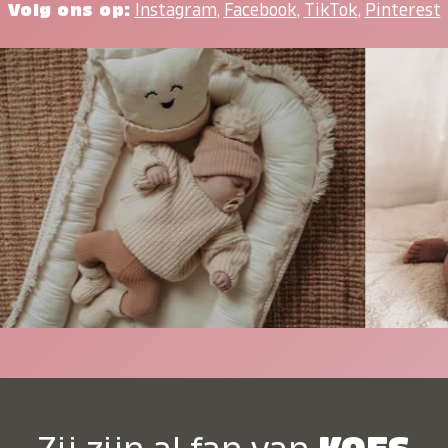
Volg ons op:
Instagram
,
Facebook
,
TikTok
,
Pinterest