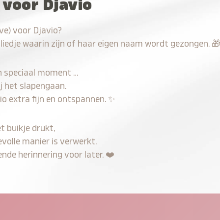
 voor Djavio
ve) voor Djavio?
 liedje waarin zijn of haar eigen naam wordt gezongen.

n speciaal moment …
j het slapengaan.
io extra fijn en ontspannen.
✨
t buikje drukt,
evolle manier is verwerkt.
nde herinnering voor later.
❤️