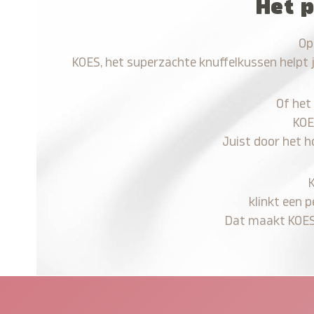
Het p
Op
KOES, het superzachte knuffelkussen helpt 
Of het
KOE
Juist door het h
klinkt een 
Dat maakt KOES n