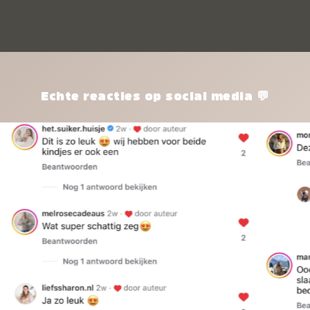
kle
nie
het
kle
zon
pro
Echte reacties op social media 💬
ik 
twi