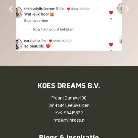
‹
›
KOES DREAMS B.V.
Freark Damwei 30
8914 BM Leeuwarden
KvK: 95419322
info@mijnkoes.nl
Blogs & inspiratie