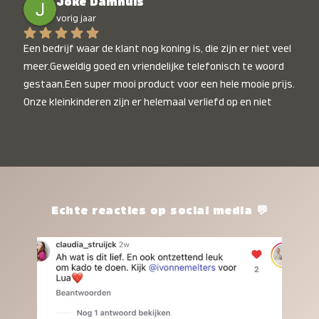
Joke Damhuis
vorig jaar
Een bedrijf waar de klant nog koning is, die zijn er niet veel 
meer.Geweldig goed en vriendelijke telefonisch te woord 
gestaan.Een super mooi product voor een hele mooie prijs. 
Onze kleinkinderen zijn er helemaal verliefd op en niet 
alleen de kleinkinderen maar iedereen die het ziet is er 
weg van. Een van onze kleinkinderen kan na 1 week al niet 
meer zonder en slaapt er heerlijk mee.Heel mooi product, 
een bedrijf die de afspraken na komt, ik ben er blij mee en 
zeg tegen mensen die nog twijfelen gewoon doen, het is 
het waard.
Echte reacties op social media 💬