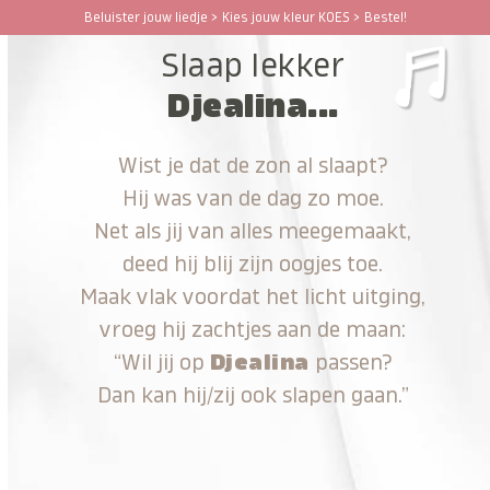
Ga
Beluister jouw liedje > Kies jouw kleur KOES > Bestel!
Open
Close
naar
Slaap lekker
hoofdinhoud
mobile
mobile
Djealina...
menu
menu
Wist je dat de zon al slaapt?
Hij was van de dag zo moe.
Net als jij van alles meegemaakt,
deed hij blij zijn oogjes toe.
Maak vlak voordat het licht uitging,
vroeg hij zachtjes aan de maan:
“Wil jij op
Djealina
passen?
Dan kan hij/zij ook slapen gaan.”